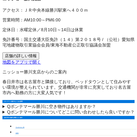
アクセス：
ＪＲ中央本線勝川駅東へ４００ｍ
営業時間：
AM10:00～PM6:00
定休日：
水曜定休／8月10日～14日は休業
免許番号：
国土交通大臣免許（１４）第２０１８号
/
（公社）愛知県
宅地建物取引業協会会員
/
東海不動産公正取引協議会加盟
店舗の詳しい情報
地図をアプリで開く
ニッショー勝川支店からのご案内
春日井市は名古屋市と隣接しており、ベッドタウンとして住みやす
い環境が整えられています。交通機関が非常に充実しており名古屋
市内へ勤務の方に大変人気です！
ボンテマール勝川のよくある質問
Q
ボンテマール勝川に空き物件はありますか？
Q
ボンテマール勝川についてどこに問い合わせしたら良いですか？
春日井市の物件を間取りから探す
ワンルーム・1K
1LDK