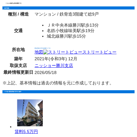
こちらの物件は現在満室です。
物件情報
種別 / 構造
マンション / 鉄骨造3階建て総9戸
ＪＲ中央本線勝川駅歩13分
交通
名鉄小牧線味美駅歩19分
城北線勝川駅歩15分
所在地
愛知県春日井市妙慶町２丁目
地図
ストリートビュー
築年
2021年(令和3年) 12月
取扱支店
ニッショー勝川支店
最終情報更新日
2026/05/18
※上記、基本情報は過去の情報を元に作成しております。
その他の愛知県春日井市の物件
賃料
5.5万円