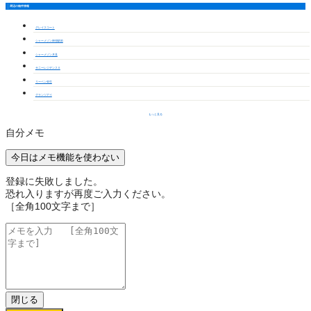
周辺の物件情報
グレイスコート
シャーメゾン神領駅前
シャーメゾン月見
サニーレジデンスⅡ
リーベン弥生
グランツアイ
もっと見る
自分メモ
今日はメモ機能を使わない
登録に失敗しました。
恐れ入りますが再度ご入力ください。
［全角100文字まで］
閉じる