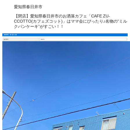
愛知県春日井市
【閉店】愛知県春日井市のお洒落カフェ「CAFE ZU-
CCOTTO(カフェズコット)」はママ会にぴったり♪名物の“ミル
クパンケーキ”がすごい！！
物件番号・取り扱い支店
物件番号
7302272