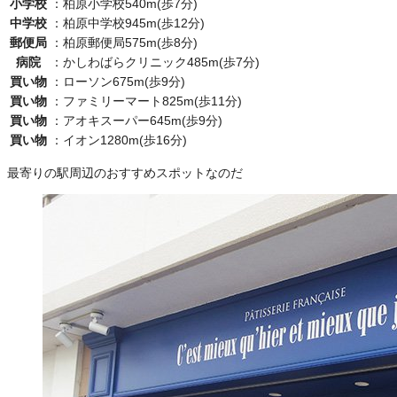
小学校
：
柏原小学校540m(歩7分)
中学校
：
柏原中学校945m(歩12分)
郵便局
：
柏原郵便局575m(歩8分)
病院
：
かしわばらクリニック485m(歩7分)
買い物
：
ローソン675m(歩9分)
買い物
：
ファミリーマート825m(歩11分)
買い物
：
アオキスーパー645m(歩9分)
買い物
：
イオン1280m(歩16分)
最寄りの駅周辺のおすすめスポットなのだ