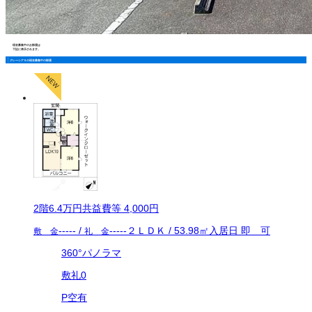
現在募集中のお部屋は
下記に表示されます。
グレーシアＳの現在募集中の部屋
2
階
6.4万
円
共益費等
4,000円
-----
/
-----
２ＬＤＫ
/
53.98
㎡
入居日
即 可
敷 金
礼 金
360°パノラマ
敷礼0
P空有