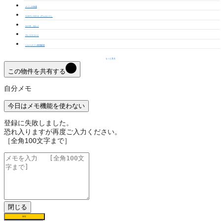
メゾン大和通
ＣＨＥＬＳＥＡ（チェルシー）
カーサ セレノ
グレイスコート
シャーメゾン神領駅前
もっと見る
この物件を共有する
自分メモ
今日はメモ機能を使わない
登録に失敗しました。
恐れ入りますが再度ご入力ください。
［全角100文字まで］
閉じる
保存