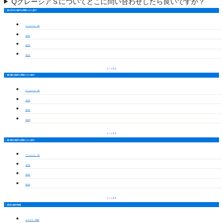
Q
グレーシアＳについてどこに問い合わせしたら良いですか？
春日井市の物件を間取りから探す
ワンルーム・1K
1LDK
2LDK
3LDK
もっと見る
勝川駅の物件を間取りから探す
ワンルーム・1K
1LDK
2LDK
3LDK
もっと見る
勝川駅の物件を間取りから探す
ワンルーム・1K
1LDK
2LDK
3LDK
もっと見る
周辺の物件情報
エクセリ－稲垣