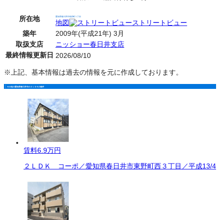
所在地
愛知県春日井市柏原町１丁目
地図
ストリートビュー
築年
2009年(平成21年) 3月
取扱支店
ニッショー春日井支店
最終情報更新日
2026/08/10
※上記、基本情報は過去の情報を元に作成しております。
その他の愛知県春日井市の２ＬＤＫの物件
賃料
6.9万円
２ＬＤＫ コーポ／愛知県春日井市東野町西３丁目／平成13/4