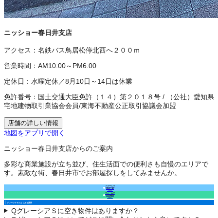
ニッショー春日井支店
アクセス：
名鉄バス鳥居松停北西へ２００ｍ
営業時間：
AM10:00～PM6:00
定休日：
水曜定休／8月10日～14日は休業
免許番号：
国土交通大臣免許（１４）第２０１８号
/
（公社）愛知県
宅地建物取引業協会会員
/
東海不動産公正取引協議会加盟
店舗の詳しい情報
地図をアプリで開く
ニッショー春日井支店からのご案内
多彩な商業施設が立ち並び、住生活面での便利さも自慢のエリアで
す。素敵な街、春日井市でお部屋探しをしてみませんか。
フォームで
来店予約
（無料）
フォームで
空室確認
（無料）
グレーシアＳのよくある質問
Q
グレーシアＳに空き物件はありますか？