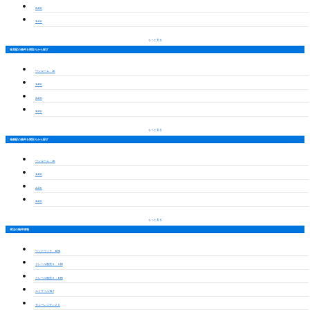
2LDK
3LDK
もっと見る
味美駅の物件を間取りから探す
ワンルーム・1K
1LDK
2LDK
3LDK
もっと見る
味鋺駅の物件を間取りから探す
ワンルーム・1K
1LDK
2LDK
3LDK
もっと見る
周辺の物件情報
ウッドヴィラ Ｂ棟
クレール朝宮Ⅱ Ａ棟
クレール朝宮Ⅱ Ｂ棟
ユイマールT&T
サニーレジデンスⅡ