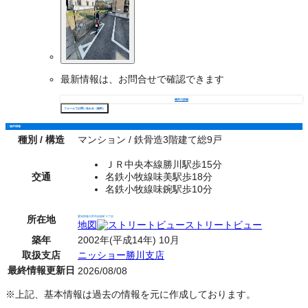
最新情報は、お問合せで確認できます
物件の詳細
フォームでお問い合わせ（無料）
物件情報
種別 / 構造
マンション / 鉄骨造3階建て総9戸
ＪＲ中央本線勝川駅歩15分
交通
名鉄小牧線味美駅歩18分
名鉄小牧線味鋺駅歩10分
所在地
愛知県春日井市追進町３丁目
地図
ストリートビュー
築年
2002年(平成14年) 10月
取扱支店
ニッショー勝川支店
最終情報更新日
2026/08/08
※上記、基本情報は過去の情報を元に作成しております。