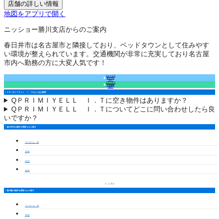
店舗の詳しい情報
地図をアプリで開く
ニッショー勝川支店からのご案内
春日井市は名古屋市と隣接しており、ベッドタウンとして住みやす
い環境が整えられています。交通機関が非常に充実しており名古屋
市内へ勤務の方に大変人気です！
フォームで
来店予約
（無料）
フォームで
空室確認
（無料）
ＰＲＩＭＩＹＥＬＬ Ｉ．Ｔのよくある質問
Q
ＰＲＩＭＩＹＥＬＬ Ｉ．Ｔに空き物件はありますか？
Q
ＰＲＩＭＩＹＥＬＬ Ｉ．Ｔについてどこに問い合わせしたら良
いですか？
春日井市の物件を間取りから探す
ワンルーム・1K
1LDK
2LDK
3LDK
もっと見る
勝川駅の物件を間取りから探す
ワンルーム・1K
1LDK