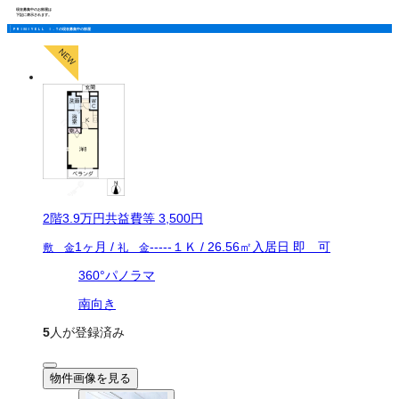
現在募集中のお部屋は
下記に表示されます。
ＰＲＩＭＩＹＥＬＬ Ｉ．Ｔの現在募集中の部屋
2
階
3.9万
円
共益費等
3,500円
1ヶ月
/
-----
１Ｋ
/
26.56
㎡
入居日
即 可
敷 金
礼 金
360°パノラマ
南向き
5
人が登録済み
物件画像を見る