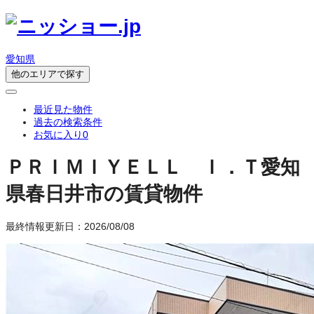
愛知県
他のエリアで探す
最近見た物件
過去の検索条件
お気に入り
0
ＰＲＩＭＩＹＥＬＬ Ｉ．Ｔ
愛知
県春日井市の賃貸物件
最終情報更新日：2026/08/08