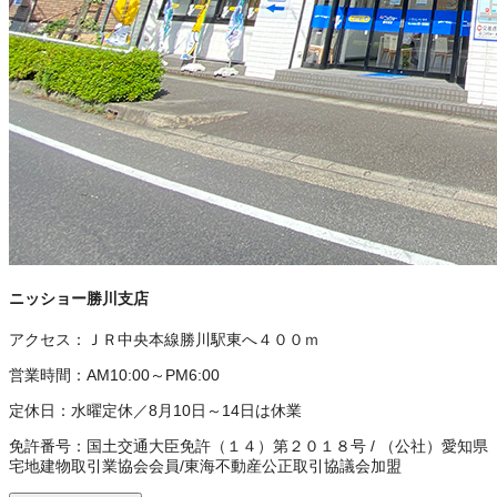
ニッショー勝川支店
アクセス：
ＪＲ中央本線勝川駅東へ４００ｍ
営業時間：
AM10:00～PM6:00
定休日：
水曜定休／8月10日～14日は休業
免許番号：
国土交通大臣免許（１４）第２０１８号
/
（公社）愛知県
宅地建物取引業協会会員
/
東海不動産公正取引協議会加盟