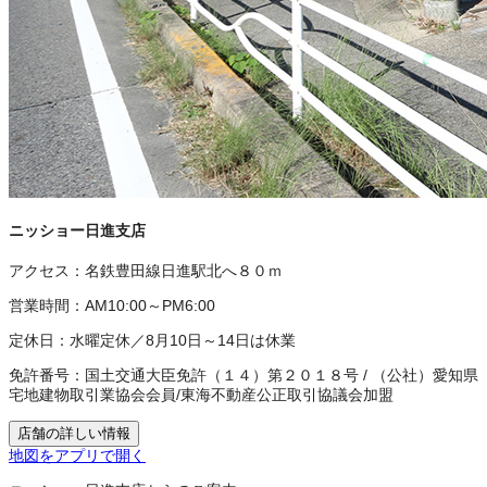
ニッショー日進支店
アクセス：
名鉄豊田線日進駅北へ８０ｍ
営業時間：
AM10:00～PM6:00
定休日：
水曜定休／8月10日～14日は休業
免許番号：
国土交通大臣免許（１４）第２０１８号
/
（公社）愛知県
宅地建物取引業協会会員
/
東海不動産公正取引協議会加盟
店舗の詳しい情報
地図をアプリで開く