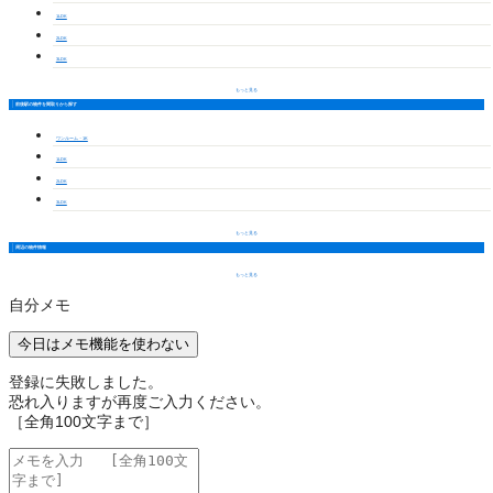
1LDK
2LDK
3LDK
もっと見る
前後駅の物件を間取りから探す
ワンルーム・1K
1LDK
2LDK
3LDK
もっと見る
周辺の物件情報
もっと見る
自分メモ
今日はメモ機能を使わない
登録に失敗しました。
恐れ入りますが再度ご入力ください。
［全角100文字まで］