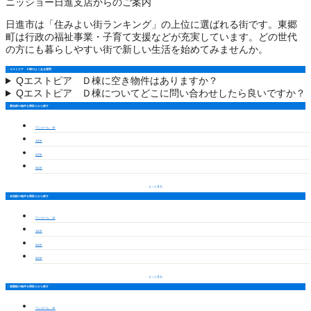
ニッショー日進支店からのご案内
日進市は「住みよい街ランキング」の上位に選ばれる街です。東郷
町は行政の福祉事業・子育て支援などが充実しています。どの世代
の方にも暮らしやすい街で新しい生活を始めてみませんか。
エストピア Ｄ棟のよくある質問
Q
エストピア Ｄ棟に空き物件はありますか？
Q
エストピア Ｄ棟についてどこに問い合わせしたら良いですか？
愛知郡の物件を間取りから探す
ワンルーム・1K
1LDK
2LDK
3LDK
もっと見る
赤池駅の物件を間取りから探す
ワンルーム・1K
1LDK
2LDK
3LDK
もっと見る
徳重駅の物件を間取りから探す
ワンルーム・1K