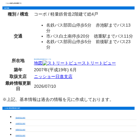
こちらの物件は現在満室です。
物件情報
種別 / 構造
コーポ / 軽量鉄骨造2階建て総4戸
名鉄バス部田山停歩5分 赤池駅までバス13
分
交通
市バス白土南停歩20分 徳重駅までバス11分
名鉄バス部田山停歩5分 前後駅までバス23
分
所在地
愛知県愛知郡東郷町清水１丁目
地図
ストリートビュー
築年
2007年(平成19年) 6月
取扱支店
ニッショー日進支店
最終情報更新
2026/07/10
日
※上記、基本情報は過去の情報を元に作成しております。
その他の愛知県愛知郡の物件
愛知郡周辺の物件
赤池駅周辺の物件
徳重駅周辺の物件
前後駅周辺の物件