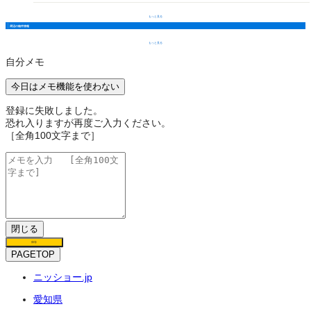
もっと見る
周辺の物件情報
もっと見る
自分メモ
今日はメモ機能を使わない
登録に失敗しました。
恐れ入りますが再度ご入力ください。
［全角100文字まで］
閉じる
保存
PAGETOP
ニッショー.jp
愛知県