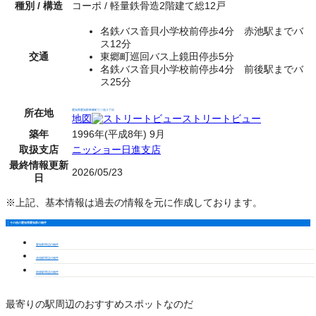
種別 / 構造
コーポ / 軽量鉄骨造2階建て総12戸
名鉄バス音貝小学校前停歩4分 赤池駅までバ
ス12分
交通
東郷町巡回バス上鏡田停歩5分
名鉄バス音貝小学校前停歩4分 前後駅までバ
ス25分
所在地
愛知県愛知郡東郷町三ツ池２丁目
地図
ストリートビュー
築年
1996年(平成8年) 9月
取扱支店
ニッショー日進支店
最終情報更新
2026/05/23
日
※上記、基本情報は過去の情報を元に作成しております。
その他の愛知県愛知郡の物件
愛知郡周辺の物件
赤池駅周辺の物件
前後駅周辺の物件
最寄りの駅周辺のおすすめスポットなのだ