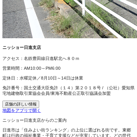
ニッショー日進支店
アクセス：
名鉄豊田線日進駅北へ８０ｍ
営業時間：
AM10:00～PM6:00
定休日：
水曜定休／8月10日～14日は休業
免許番号：
国土交通大臣免許（１４）第２０１８号
/
（公社）愛知県
宅地建物取引業協会会員
/
東海不動産公正取引協議会加盟
店舗の詳しい情報
地図をアプリで開く
ニッショー日進支店からのご案内
日進市は「住みよい街ランキング」の上位に選ばれる街です。東郷
町は行政の福祉事業・子育て支援などが充実しています。どの世代