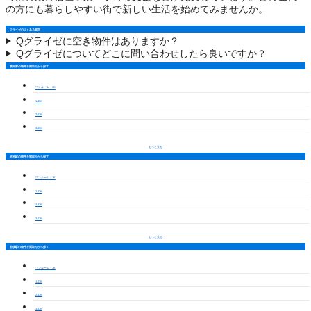
の方にも暮らしやすい街で新しい生活を始めてみませんか。
グライゼのよくある質問
Q
グライゼに空き物件はありますか？
Q
グライゼについてどこに問い合わせしたら良いですか？
愛知郡の物件を間取りから探す
ワンルーム・1K
1LDK
2LDK
3LDK
もっと見る
赤池駅の物件を間取りから探す
ワンルーム・1K
1LDK
2LDK
3LDK
もっと見る
前後駅の物件を間取りから探す
ワンルーム・1K
1LDK
2LDK
3LDK