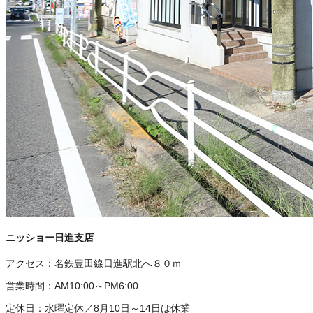
ニッショー日進支店
アクセス：
名鉄豊田線日進駅北へ８０ｍ
営業時間：
AM10:00～PM6:00
定休日：
水曜定休／8月10日～14日は休業