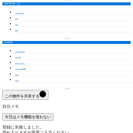
日進駅の物件を間取りから探す
ワンルーム・1K
1LDK
2LDK
3LDK
もっと見る
周辺の物件情報
パークサイド小池
プレシオサ
Ｍａｙ Ｆａⅰｒ
シャーメゾン赤池南
ゆうわ
ゆうわ
もっと見る
この物件を共有する
自分メモ
今日はメモ機能を使わない
登録に失敗しました。
恐れ入りますが再度ご入力ください。