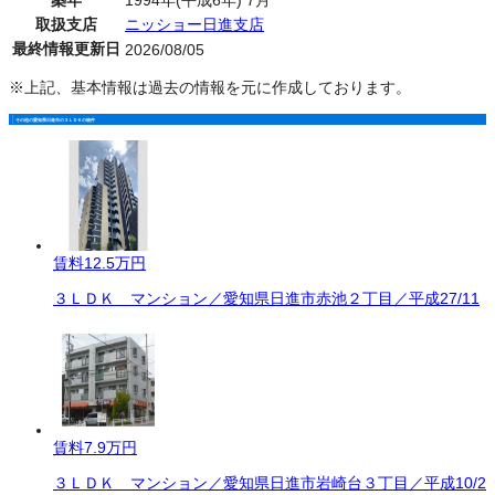
築年
1994年(平成6年) 7月
取扱支店
ニッショー日進支店
最終情報更新日
2026/08/05
※上記、基本情報は過去の情報を元に作成しております。
その他の愛知県日進市の３ＬＤＫの物件
賃料
12.5万円
３ＬＤＫ マンション／愛知県日進市赤池２丁目／平成27/11
賃料
7.9万円
３ＬＤＫ マンション／愛知県日進市岩崎台３丁目／平成10/2