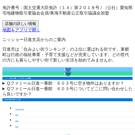
免許番号：
国土交通大臣免許（１４）第２０１８号
/
（公社）愛知県
宅地建物取引業協会会員
/
東海不動産公正取引協議会加盟
店舗の詳しい情報
地図をアプリで開く
ニッショー日進支店からのご案内
日進市は「住みよい街ランキング」の上位に選ばれる街です。東郷
町は行政の福祉事業・子育て支援などが充実しています。どの世代
の方にも暮らしやすい街で新しい生活を始めてみませんか。
フォームで
来店予約
（無料）
フォームで
空室確認
（無料）
ファミール日進一番館 ６０３号のよくある質問
Q
ファミール日進一番館 ６０３号に空き物件はありますか？
Q
ファミール日進一番館 ６０３号についてどこに問い合わせした
ら良いですか？
日進市の物件を間取りから探す
ワンルーム・1K
1LDK
2LDK
3LDK
もっと見る