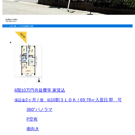
現在募集中のお部屋は
下記に表示されます。
ファミール日進一番館 ６０３号の現在募集中の部屋
6
階
10万
円
共益費等
家賃込
2ヶ月
/
10割
３ＬＤＫ
/
69.78
㎡
入居日
即 可
保証金
償 却
360°パノラマ
P空有
南向き