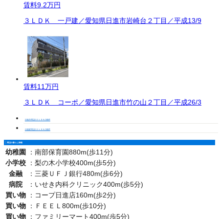
賃料
9.2万円
３ＬＤＫ 一戸建／愛知県日進市岩崎台２丁目／平成13/9
賃料
11万円
３ＬＤＫ コーポ／愛知県日進市竹の山２丁目／平成26/3
日進市周辺の３ＬＤＫの物件
日進駅周辺の３ＬＤＫの物件
周辺の暮らし情報
幼稚園
：
南部保育園880m(歩11分)
小学校
：
梨の木小学校400m(歩5分)
金融
：
三菱ＵＦＪ銀行480m(歩6分)
病院
：
いせき内科クリニック400m(歩5分)
買い物
：
コープ日進店160m(歩2分)
買い物
：
ＦＥＥＬ800m(歩10分)
買い物
：
ファミリーマート400m(歩5分)