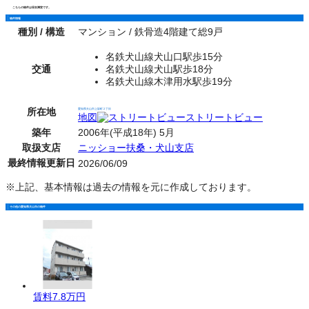
こちらの物件は現在満室です。
物件情報
種別 / 構造
マンション / 鉄骨造4階建て総9戸
名鉄犬山線犬山口駅歩15分
交通
名鉄犬山線犬山駅歩18分
名鉄犬山線木津用水駅歩19分
所在地
愛知県犬山市上坂町２丁目
地図
ストリートビュー
築年
2006年(平成18年) 5月
取扱支店
ニッショー扶桑・犬山支店
最終情報更新日
2026/06/09
※上記、基本情報は過去の情報を元に作成しております。
その他の愛知県犬山市の物件
賃料
7.8万円