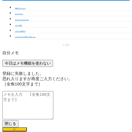
美園ビルマンション
グレイスコート
ＥＡＳＴ ＣＯＵＲＴ 犬山
ジュセル高見
レオパレス橋爪中Ⅱ
パドマヒルズ（PADMA HILLS ４）
もっと見る
自分メモ
今日はメモ機能を使わない
登録に失敗しました。
恐れ入りますが再度ご入力ください。
［全角100文字まで］
閉じる
保存