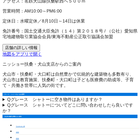
アクセス：
名鉄犬山線扶桑駅西へ５００ｍ
営業時間：
AM10:00～PM6:00
定休日：
水曜定休／8月10日～14日は休業
免許番号：
国土交通大臣免許（１４）第２０１８号
/
（公社）愛知県
宅地建物取引業協会会員
/
東海不動産公正取引協議会加盟
店舗の詳しい情報
地図をアプリで開く
ニッショー扶桑・犬山支店からのご案内
犬山市・扶桑町・大口町は自然豊かで伝統的な建築物も多数有り、
犬山市は教育施策、扶桑町・大口町は子ども医療費の助成等、子育
て・共働き世帯に人気の街です。
グレース シャトーのよくある質問
Q
グレース シャトーに空き物件はありますか？
Q
グレース シャトーについてどこに問い合わせしたら良いです
か？
犬山市の物件を間取りから探す
ワンルーム・1K
1LDK
2LDK