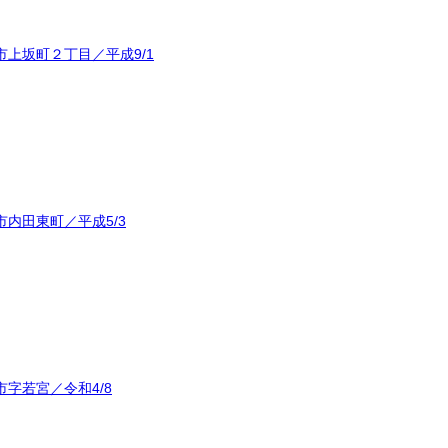
上坂町２丁目／平成9/1
内田東町／平成5/3
字若宮／令和4/8