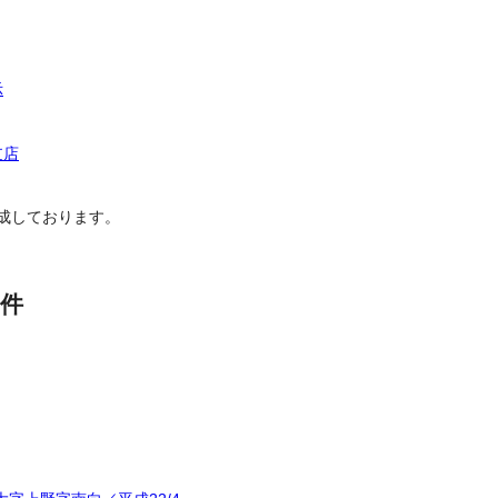
示
支店
成しております。
件