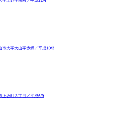
字上野字南向／平成22/4
市大字犬山字赤鍋／平成10/3
上坂町３丁目／平成6/9