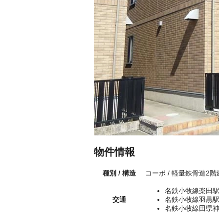
物件情報
種別 / 構造
コーポ / 軽量鉄骨造2
名鉄小牧線楽田駅
交通
名鉄小牧線羽黒駅
名鉄小牧線田県神