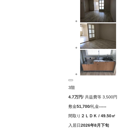
3
階
4.7万
円
/ 共益費等
3,500円
敷金
51,700
/
礼金
-----
間取り
２ＬＤＫ
/
49.50
㎡
入居日
2026年8月下旬