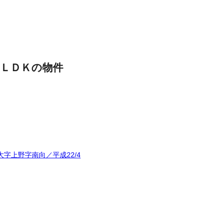
ＬＤＫの物件
字上野字南向／平成22/4