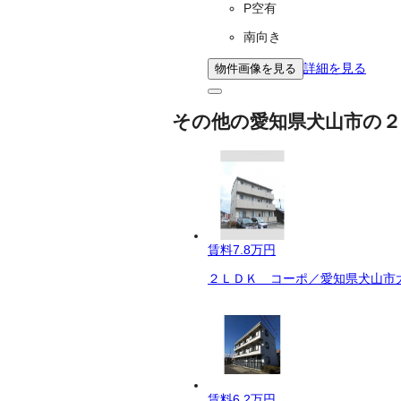
P空有
南向き
詳細を見る
物件画像を見る
その他の愛知県犬山市の２
賃料
7.8万円
２ＬＤＫ コーポ／愛知県犬山市大
賃料
6.2万円