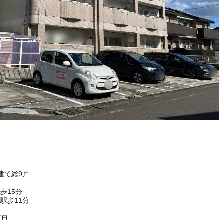
階建て総9戸
歩15分
駅歩11分
丁目