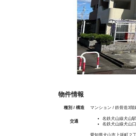
物件情報
種別 / 構造
マンション / 鉄骨造3
名鉄犬山線犬山駅
交通
名鉄犬山線犬山口
愛知県犬山市上坂町２