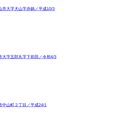
市大字犬山字赤鍋／平成10/3
大字五郎丸字下前田／令和4/3
中山町２丁目／平成24/1