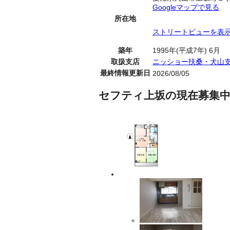
Googleマップで見る
所在地
ストリートビューを表
築年
1995年(平成7年) 6月
取扱支店
ニッショー扶桑・犬山
最終情報更新日
2026/08/05
セフティ上坂の現在募集