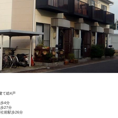
階建て総4戸
歩4分
歩27分
社前駅歩26分