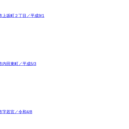
上坂町２丁目／平成9/1
内田東町／平成5/3
字若宮／令和4/8