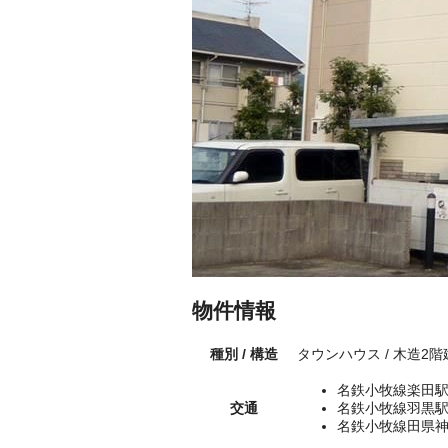
物件情報
種別 / 構造
タウンハウス / 木造2
名鉄小牧線楽田駅
交通
名鉄小牧線羽黒駅
名鉄小牧線田県神