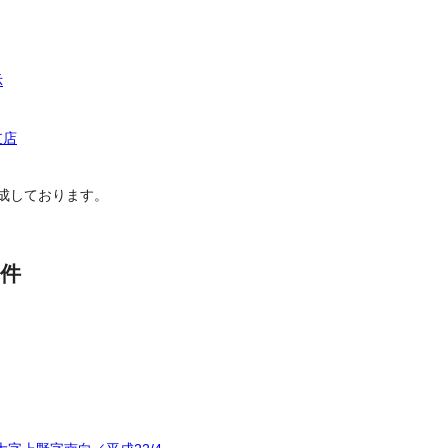
示
支店
成しております。
件