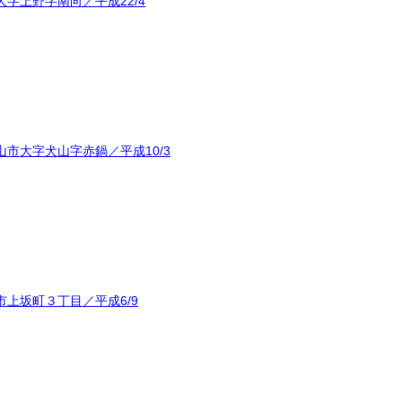
字上野字南向／平成22/4
市大字犬山字赤鍋／平成10/3
上坂町３丁目／平成6/9