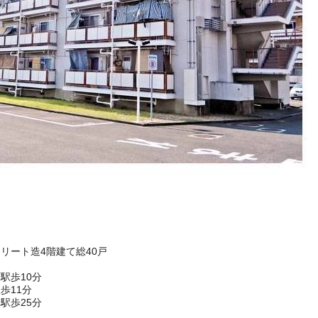
クリート造4階建て総40戸
駅歩10分
歩11分
駅歩25分