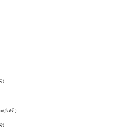
分)
(歩9分)
分)