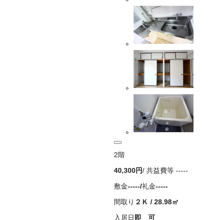
2
階
40,300
円
/ 共益費等
-----
敷金
-----
/
礼金
-----
間取り
２Ｋ
/
28.98
㎡
入居日
即 可