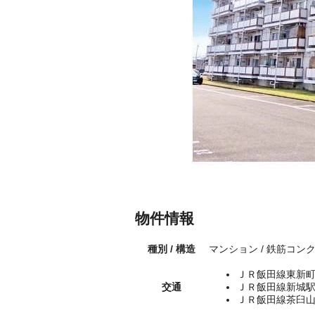
物件情報
種別 / 構造
マンション / 鉄筋コン
ＪＲ飯田線東新町
交通
ＪＲ飯田線新城駅
ＪＲ飯田線茶臼山