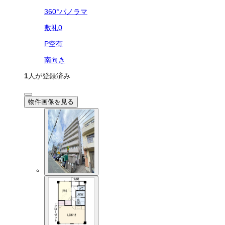
360°パノラマ
敷礼0
P空有
南向き
1
人が登録済み
物件画像を見る