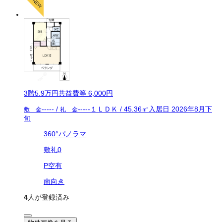
3
階
5.9万
円
共益費等
6,000円
-----
/
-----
１ＬＤＫ
/
45.36
㎡
入居日
2026年8月下
敷 金
礼 金
旬
360°パノラマ
敷礼0
P空有
南向き
4
人が登録済み