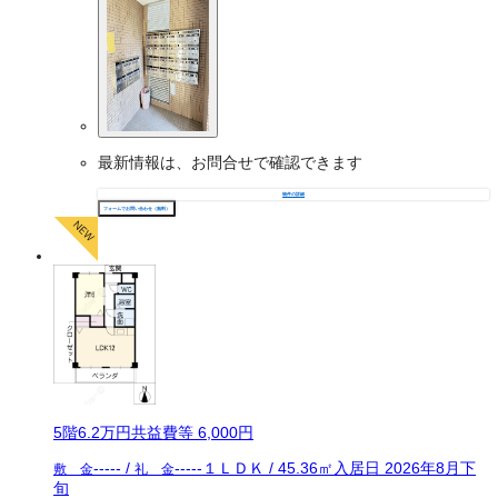
最新情報は、お問合せで確認できます
物件の詳細
フォームでお問い合わせ（無料）
5
階
6.2万
円
共益費等
6,000円
-----
/
-----
１ＬＤＫ
/
45.36
㎡
入居日
2026年8月下
敷 金
礼 金
旬