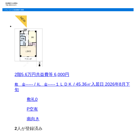
現在募集中のお部屋は
下記に表示されます。
リヴェールチエの現在募集中の部屋
2
階
5.6万
円
共益費等
6,000円
-----
/
-----
１ＬＤＫ
/
45.36
㎡
入居日
2026年8月下
敷 金
礼 金
旬
敷礼0
P空有
南向き
2
人が登録済み