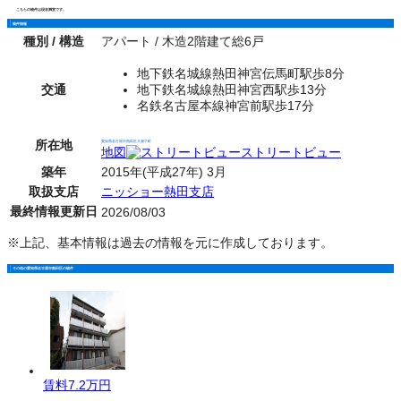
こちらの物件は現在満室です。
物件情報
種別 / 構造
アパート / 木造2階建て総6戸
地下鉄名城線熱田神宮伝馬町駅歩8分
交通
地下鉄名城線熱田神宮西駅歩13分
名鉄名古屋本線神宮前駅歩17分
所在地
愛知県名古屋市熱田区大瀬子町
地図
ストリートビュー
築年
2015年(平成27年) 3月
取扱支店
ニッショー熱田支店
最終情報更新日
2026/08/03
※上記、基本情報は過去の情報を元に作成しております。
その他の愛知県名古屋市熱田区の物件
賃料
7.2万円