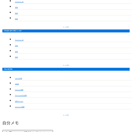
ワンルーム・1K
1LDK
2LDK
3LDK
もっと見る
神宮前駅の物件を間取りから探す
ワンルーム・1K
1LDK
2LDK
3LDK
もっと見る
周辺の物件情報
ソレイユ大宝
Lumoria
アネックス高蔵
グリーンヒルズ三本松
丸和マンション
プレスイン六番南
もっと見る
自分メモ