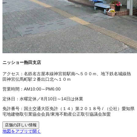
ニッショー熱田支店
アクセス：
名鉄名古屋本線神宮前駅南へ５００ｍ、地下鉄名城線熱
田神宮伝馬町駅２番出口北へ１０ｍ
営業時間：
AM10:00～PM6:00
定休日：
水曜定休／8月10日～14日は休業
免許番号：
国土交通大臣免許（１４）第２０１８号
/
（公社）愛知県
宅地建物取引業協会会員
/
東海不動産公正取引協議会加盟
店舗の詳しい情報
地図をアプリで開く