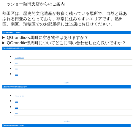
ニッショー熱田支店からのご案内
熱田区は、歴史的文化遺産が数多く残っている場所で、自然と緑あ
ふれる街並みとなっており、非常に住みやすいエリアです。熱田
区、南区、瑞穂区でのお部屋探しは当店にお任せください。
Grandtic伝馬町のよくある質問
Q
Grandtic伝馬町に空き物件はありますか？
Q
Grandtic伝馬町についてどこに問い合わせしたら良いですか？
名古屋市熱田区の物件を間取りから探す
ワンルーム・1K
1LDK
2LDK
3LDK
もっと見る
熱田神宮伝馬町駅の物件を間取りから探す
ワンルーム・1K
1LDK
2LDK
3LDK
もっと見る
熱田神宮西駅の物件を間取りから探す