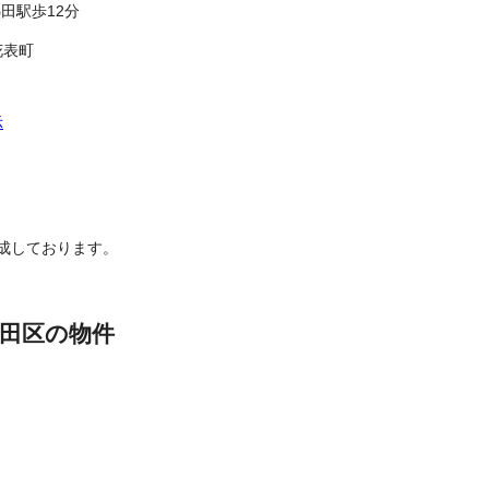
田駅歩12分
花表町
示
成しております。
田区の物件