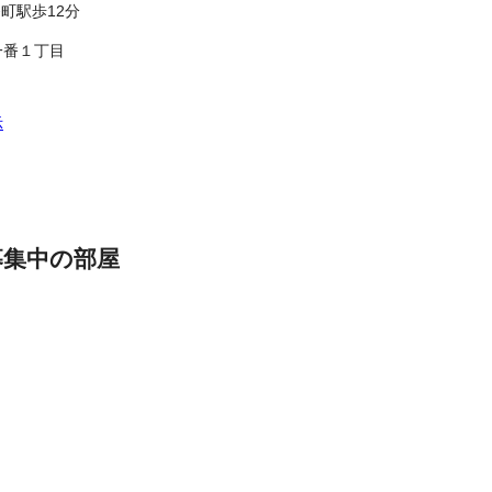
町駅歩12分
一番１丁目
示
募集中の部屋