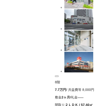
8
階
7.7万
円
/ 共益費等
8,000円
敷金
2ヶ月
/
礼金
-----
間取り
２ＬＤＫ
/
57.40
㎡