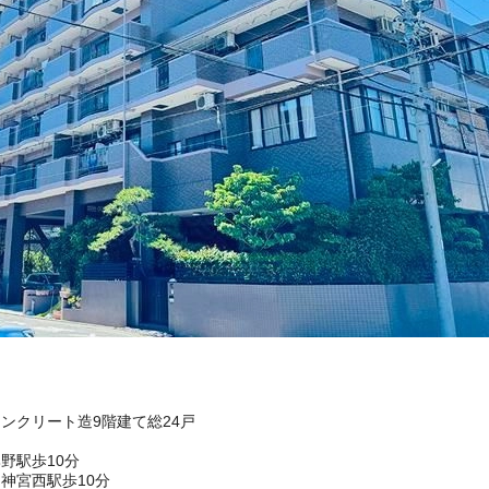
コンクリート造9階建て総24戸
野駅歩10分
神宮西駅歩10分