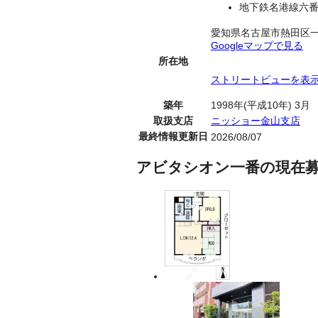
地下鉄名港線六番
愛知県名古屋市熱田区
Googleマップで見る
所在地
ストリートビューを表
築年
1998年(平成10年) 3月
取扱支店
ニッショー金山支店
最終情報更新日
2026/08/07
アビタシオン一番の現在