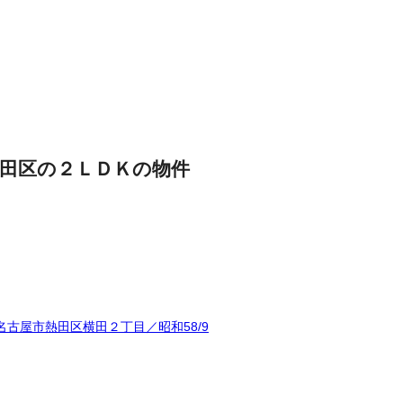
田区の２ＬＤＫの物件
古屋市熱田区横田２丁目／昭和58/9