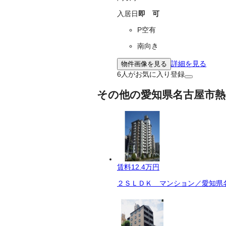
入居日
即 可
P空有
南向き
詳細を見る
物件画像を見る
6
人がお気に入り登録
その他の愛知県名古屋市熱
賃料
12.4万円
２ＳＬＤＫ マンション／愛知県名