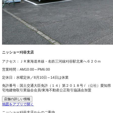
ニッショー刈谷支店
アクセス：
ＪＲ東海道本線・名鉄三河線刈谷駅北東へ６２０ｍ
営業時間：
AM10:00～PM6:00
定休日：
水曜定休／8月10日～14日は休業
免許番号：
国土交通大臣免許（１４）第２０１８号
/
（公社）愛知県
宅地建物取引業協会会員
/
東海不動産公正取引協議会加盟
店舗の詳しい情報
地図をアプリで開く
ニッショー刈谷支店からのご案内