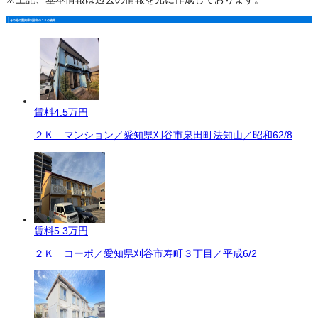
その他の愛知県刈谷市の２Ｋの物件
賃料
4.5万円
２Ｋ マンション／愛知県刈谷市泉田町法知山／昭和62/8
賃料
5.3万円
２Ｋ コーポ／愛知県刈谷市寿町３丁目／平成6/2