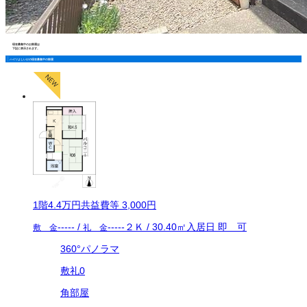
現在募集中のお部屋は
下記に表示されます。
ハイツよしいけの現在募集中の部屋
1
階
4.4万
円
共益費等
3,000円
-----
/
-----
２Ｋ
/
30.40
㎡
入居日
即 可
敷 金
礼 金
360°パノラマ
敷礼0
角部屋