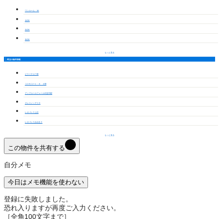
ワンルーム・1K
1LDK
2LDK
3LDK
もっと見る
周辺の物件情報
ビライチカワ寿
コスモコート・Ｋ Ａ棟
アンプルールフェール刈谷市駅
クレイノｉアイⅡ
レオパレス上広
レオパレスみゆきⅡ
もっと見る
この物件を共有する
自分メモ
今日はメモ機能を使わない
登録に失敗しました。
恐れ入りますが再度ご入力ください。
［全角100文字まで］