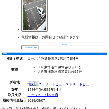
最新情報は、お問合せで確認できます
物件の詳細
フォームでお問い合わせ（無料）
物件情報
種別 / 構造
コーポ / 軽量鉄骨造2階建て総4戸
ＪＲ東海道本線刈谷駅歩19分
交通
ＪＲ東海道本線逢妻駅歩19分
所在地
愛知県刈谷市原崎町６丁目
地図
ストリートビュー
築年
1986年(昭和61年) 4月
取扱支店
ニッショー刈谷支店
最終情報更新日
2026/08/07
※上記、基本情報は過去の情報を元に作成しております。