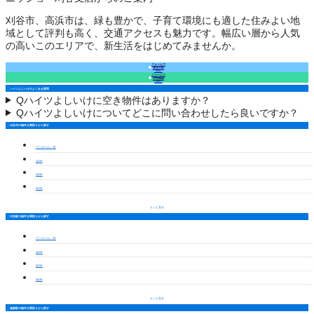
刈谷市、高浜市は、緑も豊かで、子育て環境にも適した住みよい地
域として評判も高く、交通アクセスも魅力です。幅広い層から人気
の高いこのエリアで、新生活をはじめてみませんか。
フォームで
来店予約
（無料）
フォームで
空室確認
（無料）
ハイツよしいけのよくある質問
Q
ハイツよしいけに空き物件はありますか？
Q
ハイツよしいけについてどこに問い合わせしたら良いですか？
刈谷市の物件を間取りから探す
ワンルーム・1K
1LDK
2LDK
3LDK
もっと見る
刈谷駅の物件を間取りから探す
ワンルーム・1K
1LDK
2LDK
3LDK
もっと見る
逢妻駅の物件を間取りから探す