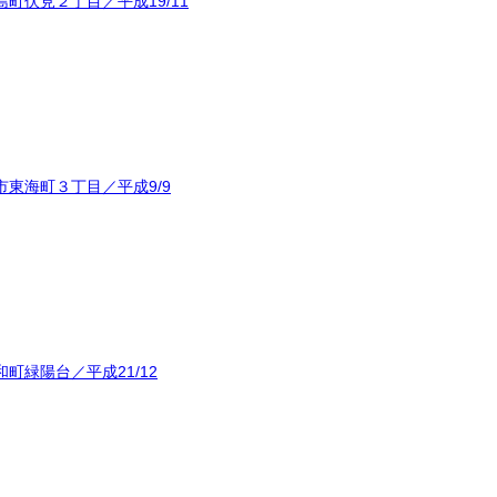
町伏見２丁目／平成19/11
東海町３丁目／平成9/9
町緑陽台／平成21/12