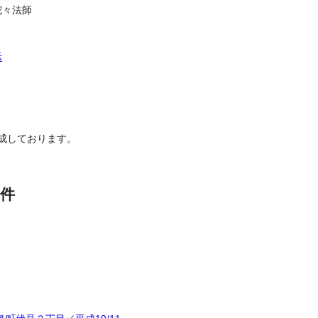
陀々法師
示
成しております。
件