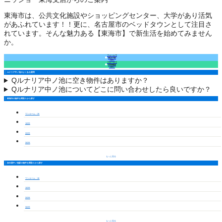
東海市は、公共文化施設やショッピングセンター、大学があり活気
があふれています！！更に、名古屋市のベッドタウンとして注目さ
れています。そんな魅力ある【東海市】で新生活を始めてみません
か。
フォームで
来店予約
（無料）
フォームで
空室確認
（無料）
ルナリア中ノ池のよくある質問
Q
ルナリア中ノ池に空き物件はありますか？
Q
ルナリア中ノ池についてどこに問い合わせしたら良いですか？
東海市の物件を間取りから探す
ワンルーム・1K
1LDK
2LDK
3LDK
もっと見る
加木屋中ノ池駅の物件を間取りから探す
ワンルーム・1K
1LDK
2LDK
3LDK
もっと見る