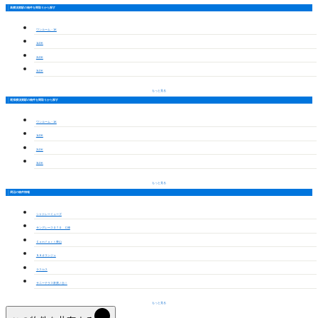
高横須賀駅の物件を間取りから探す
ワンルーム・1K
1LDK
2LDK
3LDK
もっと見る
尾張横須賀駅の物件を間取りから探す
ワンルーム・1K
1LDK
2LDK
3LDK
もっと見る
周辺の物件情報
シャトレーミューズ
サングレースＯＴＯ Ｃ棟
Ｃｏｍｆｏｒｔ東山
ＮＨオランジュ
ラスカス
サニーテラス富貴ノ台Ⅰ
もっと見る