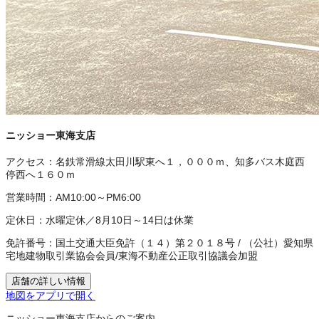
ニッショー東海支店
アクセス：
名鉄常滑線太田川駅東へ１，０００ｍ、知多バス木庭西
停西へ１６０ｍ
営業時間：
AM10:00～PM6:00
定休日：
水曜定休／8月10日～14日は休業
免許番号：
国土交通大臣免許（１４）第２０１８号
/
（公社）愛知県
宅地建物取引業協会会員
/
東海不動産公正取引協議会加盟
店舗の詳しい情報
地図をアプリで開く
ニッショー東海支店からのご案内