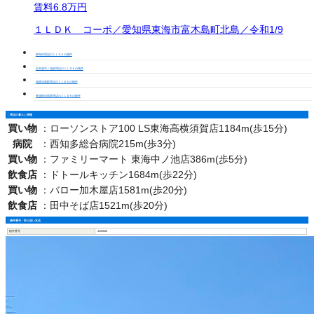
賃料
6.8万円
１ＬＤＫ コーポ／愛知県東海市富木島町北島／令和1/9
東海市周辺の１ＬＤＫの物件
加木屋中ノ池駅周辺の１ＬＤＫの物件
高横須賀駅周辺の１ＬＤＫの物件
尾張横須賀駅周辺の１ＬＤＫの物件
周辺の暮らし情報
買い物
：
ローソンストア100 LS東海高横須賀店1184m(歩15分)
病院
：
西知多総合病院215m(歩3分)
買い物
：
ファミリーマート 東海中ノ池店386m(歩5分)
飲食店
：
ドトールキッチン1684m(歩22分)
買い物
：
バロー加木屋店1581m(歩20分)
飲食店
：
田中そば店1521m(歩20分)
物件番号・取り扱い支店
物件番号
4450668