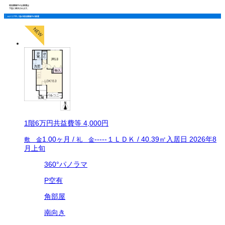
現在募集中のお部屋は
下記に表示されます。
ルナリア中ノ池の現在募集中の部屋
1
階
6万
円
共益費等
4,000円
1.00ヶ月
/
-----
１ＬＤＫ
/
40.39
㎡
入居日
2026年8
敷 金
礼 金
月上旬
360°パノラマ
P空有
角部屋
南向き