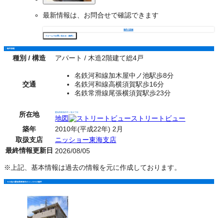
最新情報は、お問合せで確認できます
物件の詳細
フォームでお問い合わせ（無料）
物件情報
種別 / 構造
アパート / 木造2階建て総4戸
名鉄河和線加木屋中ノ池駅歩8分
交通
名鉄河和線高横須賀駅歩16分
名鉄常滑線尾張横須賀駅歩23分
所在地
愛知県東海市中ノ池２丁目
地図
ストリートビュー
築年
2010年(平成22年) 2月
取扱支店
ニッショー東海支店
最終情報更新日
2026/08/05
※上記、基本情報は過去の情報を元に作成しております。
その他の愛知県東海市の１ＬＤＫの物件