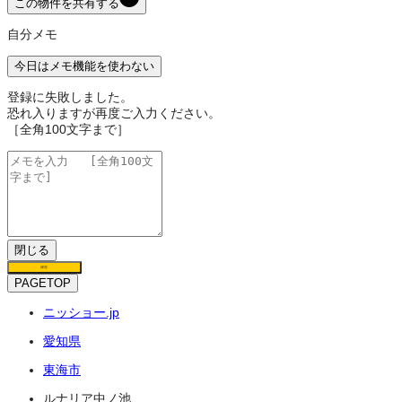
この物件を共有する
自分メモ
今日はメモ機能を使わない
登録に失敗しました。
恐れ入りますが再度ご入力ください。
［全角100文字まで］
閉じる
保存
PAGETOP
ニッショー.jp
愛知県
東海市
ルナリア中ノ池