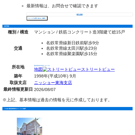
最新情報は、お問合せで確認できます
物件の詳細
フォームでお問い合わせ（無料）
物件情報
種別 / 構造
マンション / 鉄筋コンクリート造3階建て総15戸
名鉄常滑線新日鉄前駅歩9分
交通
名鉄常滑線太田川駅歩23分
名鉄常滑線聚楽園駅歩15分
所在地
愛知県東海市富貴ノ台２丁目
地図
ストリートビュー
築年
1998年(平成10年) 9月
取扱支店
ニッショー東海支店
最終情報更新日
2026/08/07
※上記、基本情報は過去の情報を元に作成しております。
その他の愛知県東海市の２ＬＤＫの物件