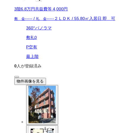
3
階
6.8万
円
共益費等
4,000円
-----
/
-----
２ＬＤＫ
/
55.80
㎡
入居日
即 可
敷 金
礼 金
360°パノラマ
敷礼0
P空有
最上階
0
人が登録済み
物件画像を見る