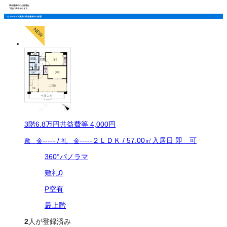
現在募集中のお部屋は
下記に表示されます。
ビューテラス富貴の現在募集中の部屋
3
階
6.8万
円
共益費等
4,000円
-----
/
-----
２ＬＤＫ
/
57.00
㎡
入居日
即 可
敷 金
礼 金
360°パノラマ
敷礼0
P空有
最上階
2
人が登録済み