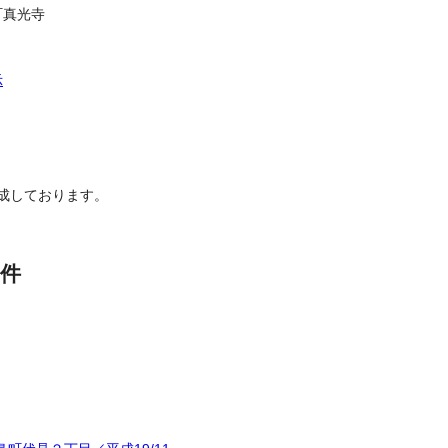
町真光寺
示
成しております。
件