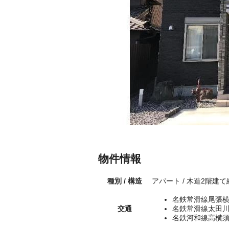
物件情報
種別 / 構造
アパート / 木造2階建て
名鉄常滑線尾張横
交通
名鉄常滑線太田川
名鉄河和線高横須