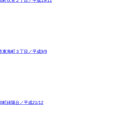
町伏見２丁目／平成19/11
東海町３丁目／平成9/9
町緑陽台／平成21/12