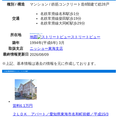
種別 / 構造
マンション / 鉄筋コンクリート造8階建て総28戸
名鉄常滑線名和駅歩1分
交通
名鉄常滑線柴田駅歩19分
名鉄常滑線大同町駅歩29分
所在地
愛知県東海市名和町１丁目
地図
ストリートビュー
築年
1994年(平成6年) 3月
取扱支店
ニッショー東海支店
最終情報更新日
2026/08/09
※上記、基本情報は過去の情報を元に作成しております。
その他の愛知県東海市の２ＬＤＫ、３ＬＤＫの物件
賃料
6.1万円
２ＬＤＫ アパート／愛知県東海市名和町前郷／平成15/3