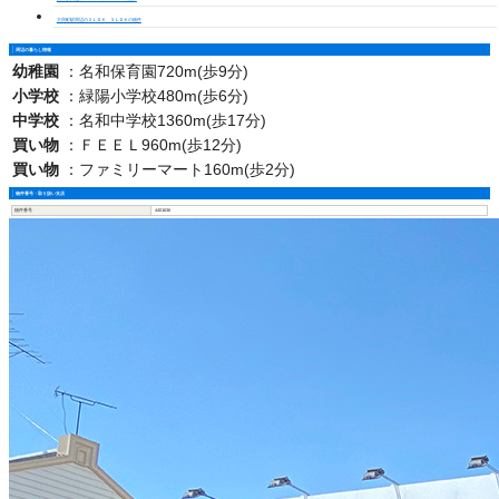
大同町駅周辺の２ＬＤＫ、３ＬＤＫの物件
周辺の暮らし情報
幼稚園
：
名和保育園720m(歩9分)
小学校
：
緑陽小学校480m(歩6分)
中学校
：
名和中学校1360m(歩17分)
買い物
：
ＦＥＥＬ960m(歩12分)
買い物
：
ファミリーマート160m(歩2分)
物件番号・取り扱い支店
物件番号
4401636