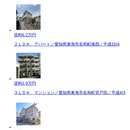
賃料
6.2万円
２ＬＤＫ アパート／愛知県東海市名和町後酉／平成15/4
賃料
5.9万円
３ＬＤＫ マンション／愛知県東海市名和町背戸田／平成4/3