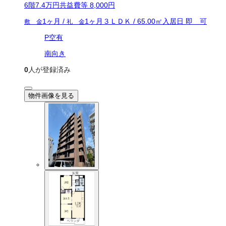
6
階
7.4万
円
共益費等
8,000円
1ヶ月
/
1ヶ月
３ＬＤＫ
/
65.00
㎡
入居日
即 可
敷 金
礼 金
P空有
南向き
0
人が登録済み
物件画像を見る