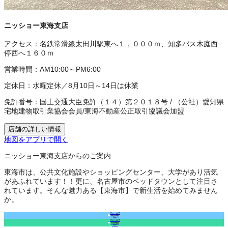
ニッショー東海支店
アクセス：
名鉄常滑線太田川駅東へ１，０００ｍ、知多バス木庭西
停西へ１６０ｍ
営業時間：
AM10:00～PM6:00
定休日：
水曜定休／8月10日～14日は休業
免許番号：
国土交通大臣免許（１４）第２０１８号
/
（公社）愛知県
宅地建物取引業協会会員
/
東海不動産公正取引協議会加盟
店舗の詳しい情報
地図をアプリで開く
ニッショー東海支店からのご案内
東海市は、公共文化施設やショッピングセンター、大学があり活気
があふれています！！更に、名古屋市のベッドタウンとして注目さ
れています。そんな魅力ある【東海市】で新生活を始めてみません
か。
フォームで
来店予約
（無料）
フォームで
空室確認
（無料）