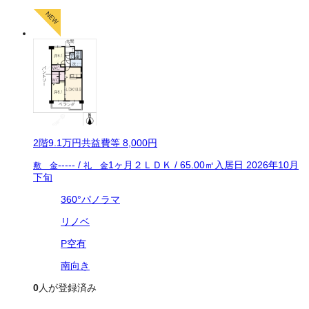
2
階
9.1万
円
共益費等
8,000円
-----
/
1ヶ月
２ＬＤＫ
/
65.00
㎡
入居日
2026年10月
敷 金
礼 金
下旬
360°パノラマ
リノベ
P空有
南向き
0
人が登録済み