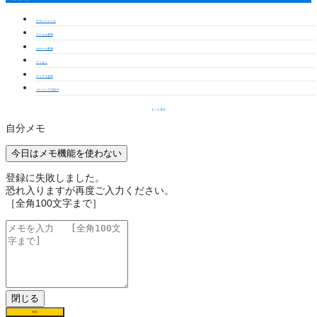
グランシャリオ
エクセル東海
ボナール東海
ウィルⅠ
ディアス名和
グレーシア太田川
もっと見る
自分メモ
今日はメモ機能を使わない
登録に失敗しました。
恐れ入りますが再度ご入力ください。
［全角100文字まで］
閉じる
保存