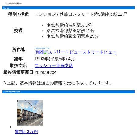
こちらの物件は現在満室です。
物件情報
種別 / 構造
マンション / 鉄筋コンクリート造5階建て総12戸
名鉄常滑線名和駅歩5分
交通
名鉄常滑線柴田駅歩21分
名鉄常滑線聚楽園駅歩25分
所在地
愛知県東海市名和町背戸田
地図
ストリートビュー
築年
1993年(平成5年) 4月
取扱支店
ニッショー東海支店
最終情報更新日
2026/08/04
※上記、基本情報は過去の情報を元に作成しております。
その他の愛知県東海市の物件
賃料
5.3万円