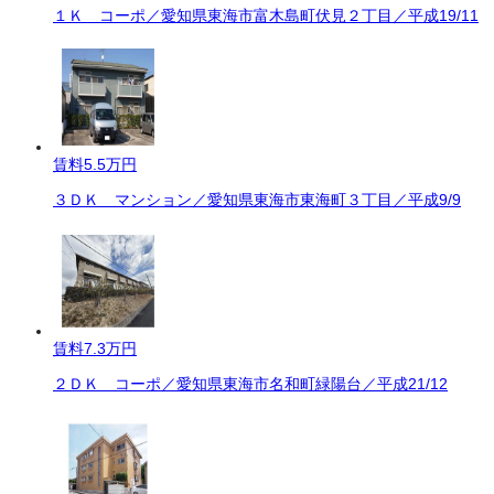
１Ｋ コーポ／愛知県東海市富木島町伏見２丁目／平成19/11
賃料
5.5万円
３ＤＫ マンション／愛知県東海市東海町３丁目／平成9/9
賃料
7.3万円
２ＤＫ コーポ／愛知県東海市名和町緑陽台／平成21/12