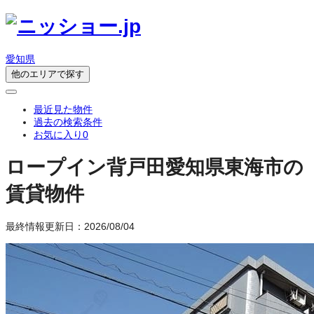
愛知県
他のエリアで探す
最近見た物件
過去の検索条件
お気に入り
0
ロープイン背戸田
愛知県東海市の
賃貸物件
最終情報更新日：2026/08/04