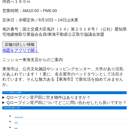
停西へ１６０ｍ
営業時間：
AM10:00～PM6:00
定休日：
水曜定休／8月10日～14日は休業
免許番号：
国土交通大臣免許（１４）第２０１８号
/
（公社）愛知県
宅地建物取引業協会会員
/
東海不動産公正取引協議会加盟
店舗の詳しい情報
地図をアプリで開く
ニッショー東海支店からのご案内
東海市は、公共文化施設やショッピングセンター、大学があり活気
があふれています！！更に、名古屋市のベッドタウンとして注目さ
れています。そんな魅力ある【東海市】で新生活を始めてみません
か。
ロープイン背戸田のよくある質問
Q
ロープイン背戸田に空き物件はありますか？
Q
ロープイン背戸田についてどこに問い合わせしたら良いですか？
東海市の物件を間取りから探す
ワンルーム・1K
1LDK
2LDK