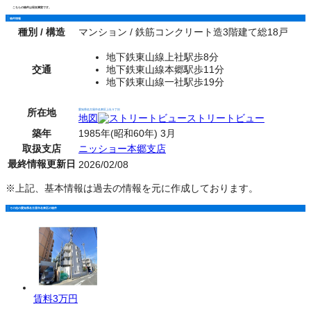
こちらの物件は現在満室です。
物件情報
種別 / 構造
マンション / 鉄筋コンクリート造3階建て総18戸
地下鉄東山線上社駅歩8分
交通
地下鉄東山線本郷駅歩11分
地下鉄東山線一社駅歩19分
所在地
愛知県名古屋市名東区上社５丁目
地図
ストリートビュー
築年
1985年(昭和60年) 3月
取扱支店
ニッショー本郷支店
最終情報更新日
2026/02/08
※上記、基本情報は過去の情報を元に作成しております。
その他の愛知県名古屋市名東区の物件
賃料
3万円