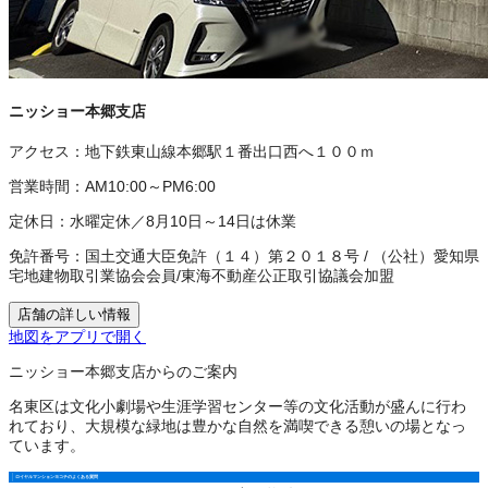
ニッショー本郷支店
アクセス：
地下鉄東山線本郷駅１番出口西へ１００ｍ
営業時間：
AM10:00～PM6:00
定休日：
水曜定休／8月10日～14日は休業
免許番号：
国土交通大臣免許（１４）第２０１８号
/
（公社）愛知県
宅地建物取引業協会会員
/
東海不動産公正取引協議会加盟
店舗の詳しい情報
地図をアプリで開く
ニッショー本郷支店からのご案内
名東区は文化小劇場や生涯学習センター等の文化活動が盛んに行わ
れており、大規模な緑地は豊かな自然を満喫できる憩いの場となっ
ています。
ロイヤルマンションヨコチのよくある質問