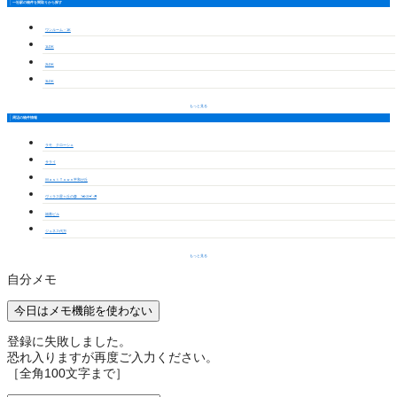
一社駅の物件を間取りから探す
ワンルーム・1K
1LDK
2LDK
3LDK
もっと見る
周辺の物件情報
ラモ クローシェ
サライ
ＭａｓｔＴｏｗｎ平和が丘
ヴィラス星ヶ丘の森 ﾌｫﾚｽﾄｳﾞｨﾗ
福善ビル
ジュネス代万
もっと見る
自分メモ
今日はメモ機能を使わない
登録に失敗しました。
恐れ入りますが再度ご入力ください。
［全角100文字まで］