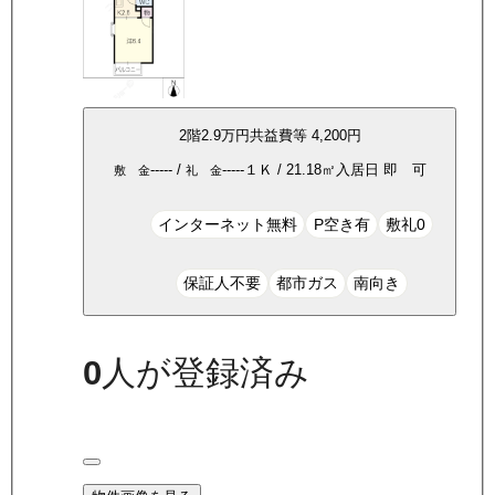
2
階
2.9万
円
共益費等
4,200円
-----
/
-----
１Ｋ
/
21.18
㎡
入居日
即 可
敷 金
礼 金
インターネット無料
P空き有
敷礼0
保証人不要
都市ガス
南向き
0
人が登録済み