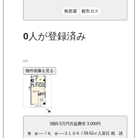
角部屋
都市ガス
0
人が登録済み
物件画像を見る
5
階
5.5万
円
共益費等
3,000円
-----
/
-----
２ＬＤＫ
/
59.62
㎡
入居日
相 談
敷 金
礼 金