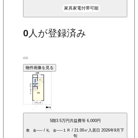
家具家電付帯可能
0
人が登録済み
物件画像を見る
5
階
3.5万
円
共益費等
6,000円
-----
/
-----
１Ｒ
/
21.00
㎡
入居日
2026年9月下
敷 金
礼 金
旬