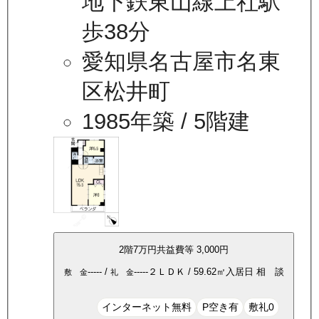
地下鉄東山線上社駅
歩38分
愛知県名古屋市名東
区松井町
1985年築
/ 5階建
2
階
7万
円
共益費等
3,000円
-----
/
-----
２ＬＤＫ
/
59.62
㎡
入居日
相 談
敷 金
礼 金
インターネット無料
P空き有
敷礼0