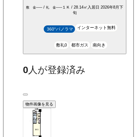
-----
/
-----
１Ｋ
/
28.14
㎡
入居日
2026年8月下
敷 金
礼 金
旬
インターネット無料
360°パノラマ
敷礼0
都市ガス
南向き
0
人が登録済み
物件画像を見る