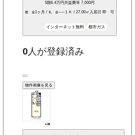
5
階
6.4万
円
共益費等
7,000円
1ヶ月
/
-----
１Ｋ
/
27.00
㎡
入居日
即 可
敷 金
礼 金
インターネット無料
都市ガス
0
人が登録済み
物件画像を見る