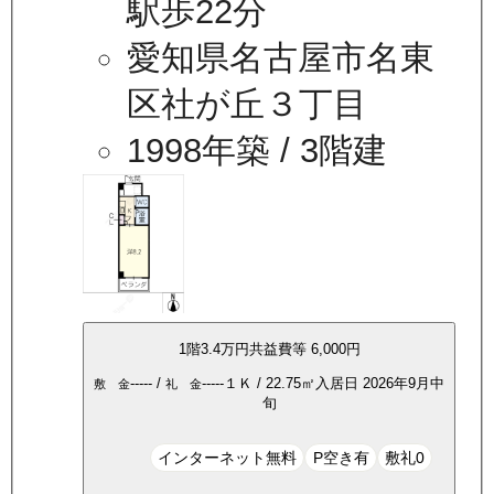
駅歩22分
愛知県名古屋市名東
区社が丘３丁目
1998年築
/ 3階建
1
階
3.4万
円
共益費等
6,000円
-----
/
-----
１Ｋ
/
22.75
㎡
入居日
2026年9月中
敷 金
礼 金
旬
インターネット無料
P空き有
敷礼0