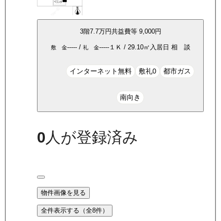
3
階
7.7万
円
共益費等
9,000円
-----
/
-----
１Ｋ
/
29.10
㎡
入居日
相 談
敷 金
礼 金
インターネット無料
敷礼0
都市ガス
南向き
0
人が登録済み
物件画像を見る
全件表示する（全
8
件）