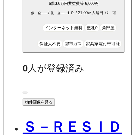
6
階
3.6万
円
共益費等
6,000円
-----
/
-----
１Ｒ
/
21.00
㎡
入居日
即 可
敷 金
礼 金
インターネット無料
敷礼0
角部屋
保証人不要
都市ガス
家具家電付帯可能
0
人が登録済み
物件画像を見る
Ｓ－ＲＥＳＩＤ