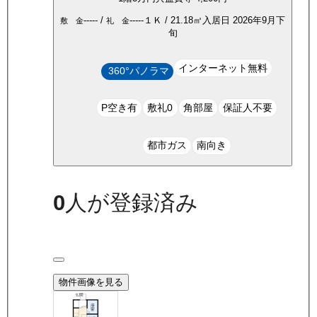
-----
/
-----
１Ｋ
/
21.18
㎡
入居日
2026年9月下
敷 金
礼 金
旬
インターネット無料
360°パノラマ
P空き有
敷礼0
角部屋
保証人不要
都市ガス
南向き
0
人が登録済み
物件画像を見る