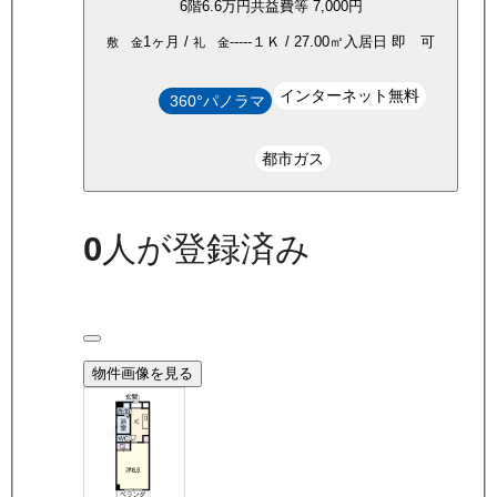
6
階
6.6万
円
共益費等
7,000円
1ヶ月
/
-----
１Ｋ
/
27.00
㎡
入居日
即 可
敷 金
礼 金
インターネット無料
360°パノラマ
都市ガス
0
人が登録済み
物件画像を見る