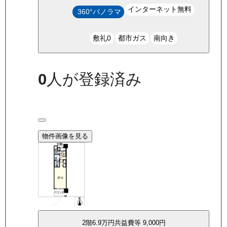
インターネット無料
360°パノラマ
敷礼0
都市ガス
南向き
0
人が登録済み
物件画像を見る
2
階
6.9万
円
共益費等
9,000円