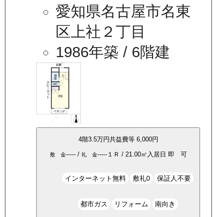
愛知県名古屋市名東
区上社２丁目
1986年築
/ 6階建
4
階
3.5万
円
共益費等
6,000円
-----
/
-----
１Ｒ
/
21.00
㎡
入居日
即 可
敷 金
礼 金
インターネット無料
敷礼0
保証人不要
都市ガス
リフォーム
南向き