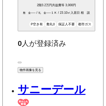
2
階
3.2万
円
共益費等
3,000円
-----
/
-----
１Ｋ
/
23.10
㎡
入居日
相 談
敷 金
礼 金
P空き有
敷礼0
保証人不要
都市ガス
0
人が登録済み
物件画像を見る
サニーデール