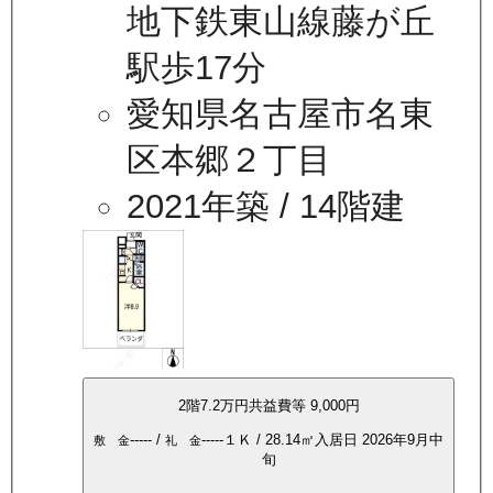
地下鉄東山線藤が丘
駅歩17分
愛知県名古屋市名東
区本郷２丁目
2021年築
/ 14階建
2
階
7.2万
円
共益費等
9,000円
-----
/
-----
１Ｋ
/
28.14
㎡
入居日
2026年9月中
敷 金
礼 金
旬