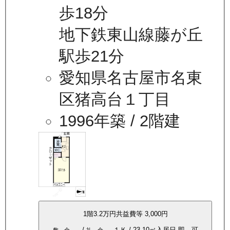
歩18分
地下鉄東山線藤が丘
駅歩21分
愛知県名古屋市名東
区猪高台１丁目
1996年築
/ 2階建
1
階
3.2万
円
共益費等
3,000円
-----
/
-----
１Ｋ
/
23.10
㎡
入居日
即 可
敷 金
礼 金