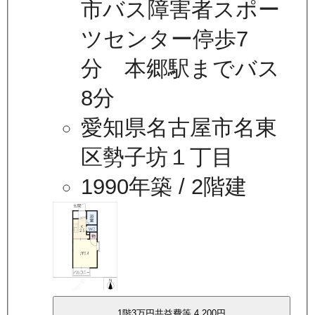
市バス障害者スポー
ツセンター停歩7
分 本郷駅までバス
8分
愛知県名古屋市名東
区勢子坊１丁目
1990年築
/ 2階建
1
階
3万
円
共益費等
4,200円