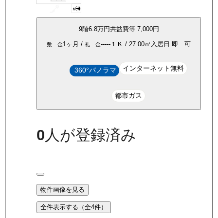
9
階
6.8万
円
共益費等
7,000円
1ヶ月
/
-----
１Ｋ
/
27.00
㎡
入居日
即 可
敷 金
礼 金
インターネット無料
360°パノラマ
都市ガス
0
人が登録済み
物件画像を見る
全件表示する（全
4
件）