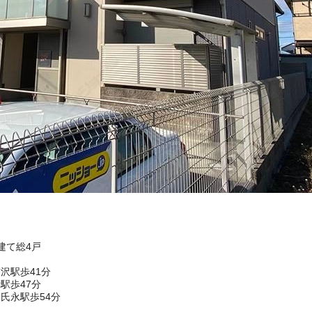
階建て総4戸
沢駅歩41分
駅歩47分
氏永駅歩54分