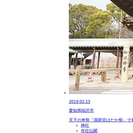
2019.02.13
愛知県稲沢市
天下の奇祭「国府宮はだか祭」で
神社
寺社仏閣