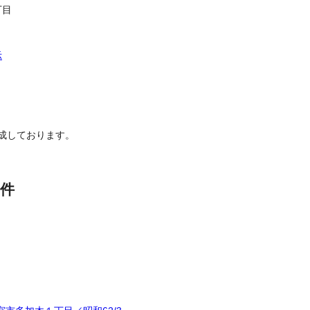
丁目
示
成しております。
件