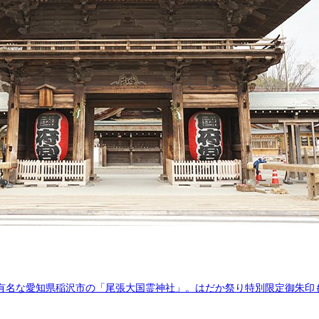
有名な愛知県稲沢市の「尾張大国霊神社」。はだか祭り特別限定御朱印