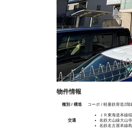
物件情報
種別 / 構造
コーポ / 軽量鉄骨造2
ＪＲ東海道本線稲
交通
名鉄犬山線大山寺
名鉄名古屋本線島