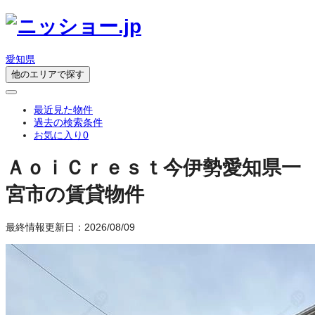
愛知県
他のエリアで探す
最近見た物件
過去の検索条件
お気に入り
0
ＡｏｉＣｒｅｓｔ今伊勢
愛知県一
宮市の賃貸物件
最終情報更新日：2026/08/09