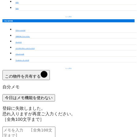
2LDK
3LDK
もっと見る
周辺の物件情報
グラン・シャリオ
Ｂelle Ciel（ベル シエル）
サンエイチ
メゾンＭＩＲＡＩ (メゾンミライ)
グランドールＢ
フィオーレ デ ローザ
もっと見る
この物件を共有する
自分メモ
今日はメモ機能を使わない
登録に失敗しました。
恐れ入りますが再度ご入力ください。
［全角100文字まで］