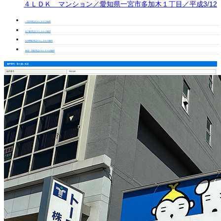
４ＬＤＫ マンション／愛知県一宮市多加木１丁目／平成3/12
一宮市周辺の５ＬＤＫの物件
石刀駅周辺の５ＬＤＫの物件
今伊勢駅周辺の５ＬＤＫの物件
尾張一宮駅周辺の５ＬＤＫの物件
物件番号・取り扱い支店
物件番号
7002106