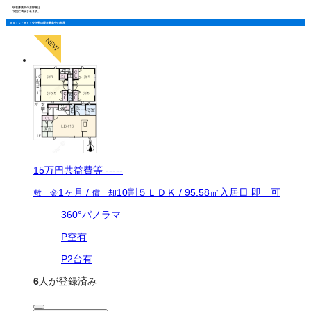
現在募集中のお部屋は
下記に表示されます。
ＡｏｉＣｒｅｓｔ今伊勢の現在募集中の部屋
15万
円
共益費等
-----
1ヶ月
/
10割
５ＬＤＫ
/
95.58
㎡
入居日
即 可
敷 金
償 却
360°パノラマ
P空有
P2台有
6
人が登録済み