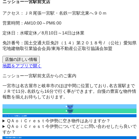
ニッショー一宮駅前支店
アクセス：
ＪＲ尾張一宮駅・名鉄一宮駅北東へ９０ｍ
営業時間：
AM10:00～PM6:00
定休日：
水曜定休／8月10日～14日は休業
免許番号：
国土交通大臣免許（１４）第２０１８号
/
（公社）愛知県
宅地建物取引業協会会員
/
東海不動産公正取引協議会加盟
店舗の詳しい情報
地図をアプリで開く
ニッショー一宮駅前支店からのご案内
一宮市は名古屋市と岐阜市のほぼ中間に位置しており､名古屋駅まで
ＪＲで11分､名鉄なら16分で行く事ができます。自慢の豊富な物件情
報数を揃えお待ちしております。
フォームで
来店予約
（無料）
フォームで
空室確認
（無料）
ＡｏｉＣｒｅｓｔ今伊勢のよくある質問
Q
ＡｏｉＣｒｅｓｔ今伊勢に空き物件はありますか？
Q
ＡｏｉＣｒｅｓｔ今伊勢についてどこに問い合わせしたら良いで
すか？
一宮市の物件を間取りから探す