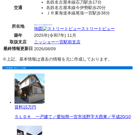
名鉄名古屋本線石刀駅歩17分
交通
名鉄名古屋本線今伊勢駅歩20分
ＪＲ東海道本線尾張一宮駅歩38分
所在地
愛知県一宮市今伊勢町馬寄字宮東
地図
ストリートビュー
築年
2025年(令和7年) 11月
取扱支店
ニッショー一宮駅前支店
最終情報更新日
2026/08/09
※上記、基本情報は過去の情報を元に作成しております。
その他の愛知県一宮市の５ＬＤＫの物件
賃料
15万円
５ＬＤＫ 一戸建て／愛知県一宮市浅野字大西東／平成20/10