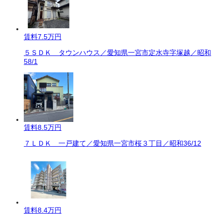
賃料
7.5万円
５ＳＤＫ タウンハウス／愛知県一宮市定水寺字塚越／昭和
58/1
賃料
8.5万円
７ＬＤＫ 一戸建て／愛知県一宮市桜３丁目／昭和36/12
賃料
8.4万円