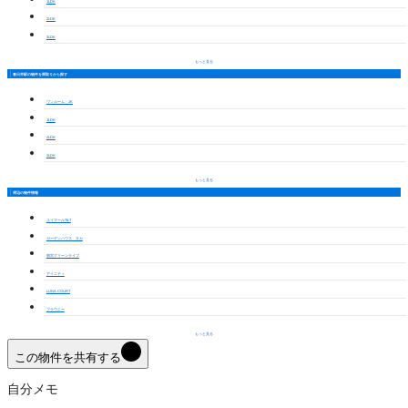
1LDK
2LDK
3LDK
もっと見る
春日井駅の物件を間取りから探す
ワンルーム・1K
1LDK
2LDK
3LDK
もっと見る
周辺の物件情報
ユイマールT&T
ガーデンハウス タカ
朝宮グリーンライブ
アイニティ
LUNA COURT
ブラウニー
もっと見る
この物件を共有する
自分メモ