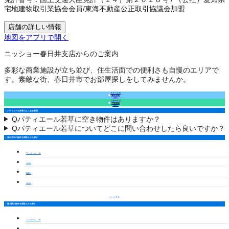
宅地建物取引業協会会員
/
東海不動産公正取引協議会加盟
店舗の詳しい情報
地図をアプリで開く
ニッショー春日井支店からのご案内
多彩な商業施設が立ち並び、住生活面での便利さも自慢のエリアで
す。素敵な街、春日井市でお部屋探しをしてみませんか。
フォームで
来店予約
（無料）
フォームで
空室確認
（無料）
パティエール若草のよくある質問
Q
パティエール若草に空き物件はありますか？
Q
パティエール若草についてどこに問い合わせしたら良いですか？
春日井市の物件を間取りから探す
ワンルーム・1K
1LDK
2LDK
3LDK
もっと見る
勝川駅の物件を間取りから探す
ワンルーム・1K