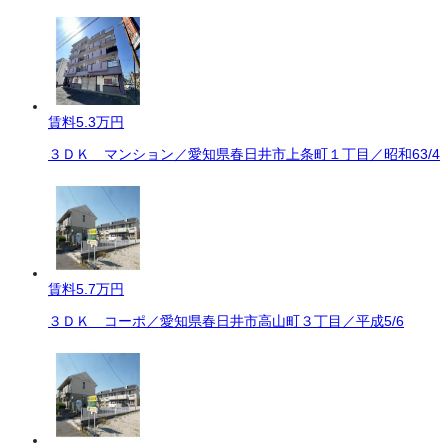
賃料
5.3万円
３ＤＫ マンション／愛知県春日井市上条町１丁目／昭和63/4
賃料
5.7万円
３ＤＫ コーポ／愛知県春日井市高山町３丁目／平成5/6