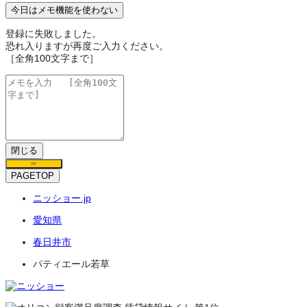
今日はメモ機能を使わない
登録に失敗しました。
恐れ入りますが再度ご入力ください。
［全角100文字まで］
閉じる
保存
PAGETOP
ニッショー.jp
愛知県
春日井市
パティエール若草