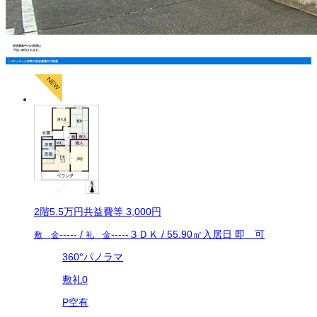
現在募集中のお部屋は
下記に表示されます。
パティエール若草の現在募集中の部屋
2
階
5.5万
円
共益費等
3,000円
-----
/
-----
３ＤＫ
/
55.90
㎡
入居日
即 可
敷 金
礼 金
360°パノラマ
敷礼0
P空有