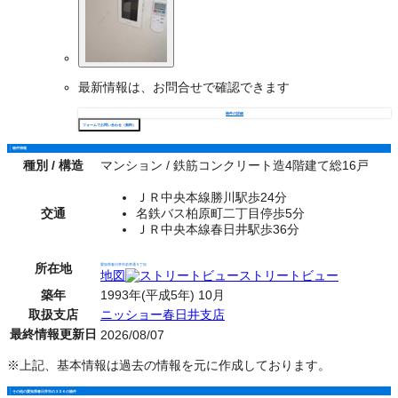
最新情報は、お問合せで確認できます
物件の詳細
フォームでお問い合わせ（無料）
物件情報
種別 / 構造
マンション / 鉄筋コンクリート造4階建て総16戸
ＪＲ中央本線勝川駅歩24分
交通
名鉄バス柏原町二丁目停歩5分
ＪＲ中央本線春日井駅歩36分
所在地
愛知県春日井市若草通５丁目
地図
ストリートビュー
築年
1993年(平成5年) 10月
取扱支店
ニッショー春日井支店
最終情報更新日
2026/08/07
※上記、基本情報は過去の情報を元に作成しております。
その他の愛知県春日井市の３ＤＫの物件