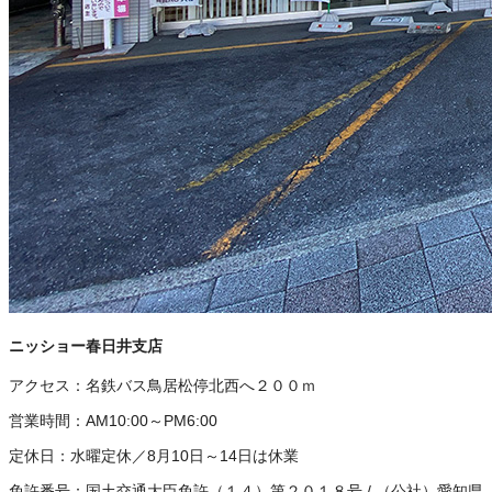
ニッショー春日井支店
アクセス：
名鉄バス鳥居松停北西へ２００ｍ
営業時間：
AM10:00～PM6:00
定休日：
水曜定休／8月10日～14日は休業
免許番号：
国土交通大臣免許（１４）第２０１８号
/
（公社）愛知県