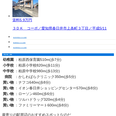
賃料
5.9万円
３ＤＫ コーポ／愛知県春日井市上条町３丁目／平成5/11
春日井市周辺の３ＤＫの物件
勝川駅周辺の３ＤＫの物件
春日井駅周辺の３ＤＫの物件
周辺の暮らし情報
幼稚園
：
柏原西保育園510m(歩7分)
小学校
：
柏原小学校820m(歩11分)
中学校
：
柏原中学校980m(歩13分)
病院
：
かしわばらクリニック350m(歩5分)
買い物
：
ナフコ640m(歩8分)
買い物
：
イオン春日井ショッピングセンター570m(歩8分)
買い物
：
ローソン460m(歩6分)
買い物
：
ツルハドラッグ320m(歩4分)
買い物
：
ファミリーマート600m(歩8分)
最寄りの駅周辺のおすすめスポットなのだ