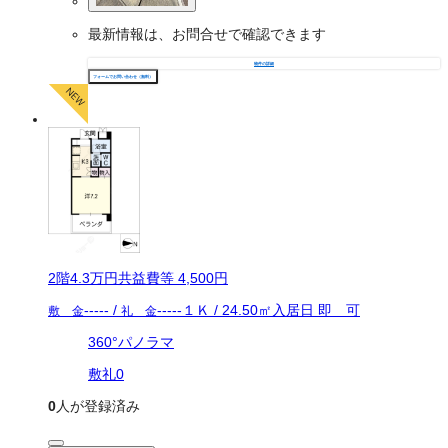
最新情報は、お問合せで確認できます
物件の詳細
フォームでお問い合わせ（無料）
2
階
4.3万
円
共益費等
4,500円
-----
/
-----
１Ｋ
/
24.50
㎡
入居日
即 可
敷 金
礼 金
360°パノラマ
敷礼0
0
人が登録済み