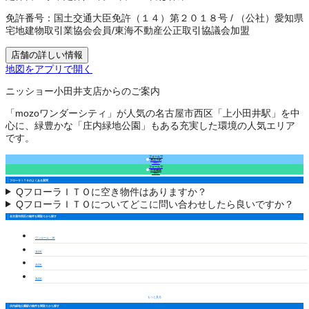
免許番号：
国土交通大臣免許（１４）第２０１８号
/
（公社）愛知県
宅地建物取引業協会会員
/
東海不動産公正取引協議会加盟
店舗の詳しい情報
地図をアプリで開く
ニッショー小田井支店からのご案内
「mozoワンダーシティ」が人気の名古屋市西区「上小田井駅」を中
心に、緑豊かな「庄内緑地公園」もある充実した環境の人気エリア
です。
フォームで
来店予約
（無料）
フォームで
空室確認
（無料）
フローラＩＴＯのよくある質問
Q
フローラＩＴＯに空き物件はありますか？
Q
フローラＩＴＯについてどこに問い合わせしたら良いですか？
名古屋市西区の物件を間取りから探す
ワンルーム・1K
1LDK
2LDK
3LDK
もっと見る
庄内緑地公園駅の物件を間取りから探す