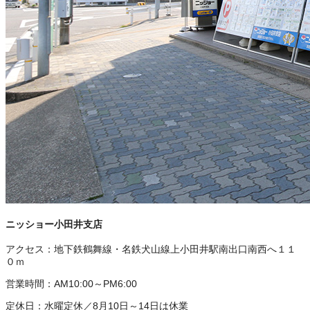
ニッショー小田井支店
アクセス：
地下鉄鶴舞線・名鉄犬山線上小田井駅南出口南西へ１１
０ｍ
営業時間：
AM10:00～PM6:00
定休日：
水曜定休／8月10日～14日は休業