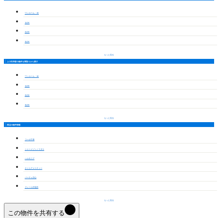
ワンルーム・1K
1LDK
2LDK
3LDK
もっと見る
上小田井駅の物件を間取りから探す
ワンルーム・1K
1LDK
2LDK
3LDK
もっと見る
周辺の物件情報
コーポ千寿
シャーメゾンノリタケ
ハルモニア
さくらアメニティー
パーチェ浄心
クレール市場木
もっと見る
この物件を共有する