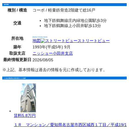
物件情報
種別 / 構造
コーポ / 軽量鉄骨造2階建て総16戸
地下鉄鶴舞線庄内緑地公園駅歩3分
交通
地下鉄鶴舞線上小田井駅歩13分
所在地
愛知県名古屋市西区市場木町
地図
ストリートビュー
築年
1993年(平成5年) 9月
取扱支店
ニッショー小田井支店
最終情報更新日
2026/08/05
※上記、基本情報は過去の情報を元に作成しております。
その他の愛知県名古屋市西区の１Ｋの物件
賃料
5.8万円
１Ｒ マンション／愛知県名古屋市西区城西１丁目／平成19/1