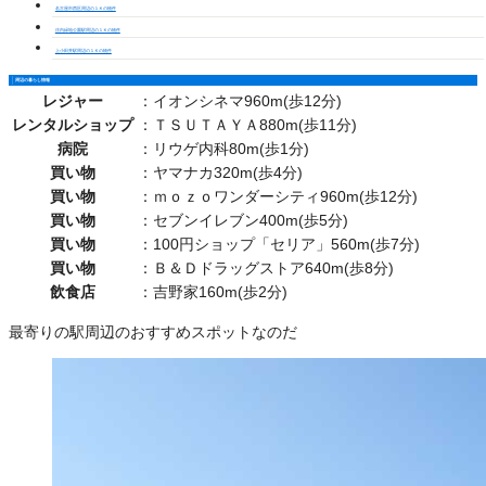
名古屋市西区周辺の１Ｋの物件
庄内緑地公園駅周辺の１Ｋの物件
上小田井駅周辺の１Ｋの物件
周辺の暮らし情報
レジャー
：
イオンシネマ960m(歩12分)
レンタルショップ
：
ＴＳＵＴＡＹＡ880m(歩11分)
病院
：
リウゲ内科80m(歩1分)
買い物
：
ヤマナカ320m(歩4分)
買い物
：
ｍｏｚｏワンダーシティ960m(歩12分)
買い物
：
セブンイレブン400m(歩5分)
買い物
：
100円ショップ「セリア」560m(歩7分)
買い物
：
Ｂ＆Ｄドラッグストア640m(歩8分)
飲食店
：
吉野家160m(歩2分)
最寄りの駅周辺のおすすめスポットなのだ