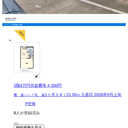
現在募集中のお部屋は
下記に表示されます。
フローラＩＴＯの現在募集中の部屋
2
階
4万
円
共益費等
4,200円
-----
/
1ヶ月
１Ｋ
/
21.00
㎡
入居日
2026年9月上旬
敷 金
礼 金
P空有
0
人が登録済み
物件画像を見る