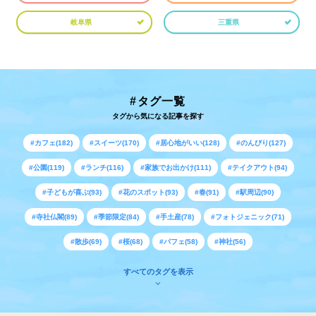
岐阜県
三重県
#タグ一覧
タグから気になる記事を探す
#カフェ(182)
#スイーツ(170)
#居心地がいい(128)
#のんびり(127)
#公園(119)
#ランチ(116)
#家族でお出かけ(111)
#テイクアウト(94)
#子どもが喜ぶ(93)
#花のスポット(93)
#春(91)
#駅周辺(90)
#寺社仏閣(89)
#季節限定(84)
#手土産(78)
#フォトジェニック(71)
#散歩(69)
#桜(68)
#パフェ(58)
#神社(56)
すべてのタグを表示