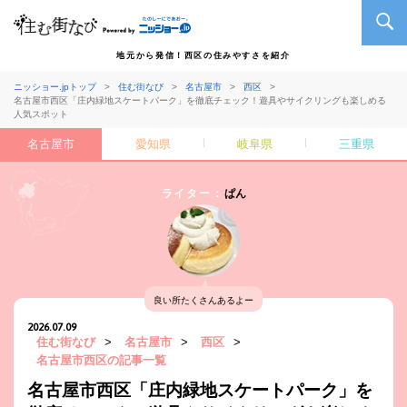
地元から発信！西区の住みやすさを紹介
ニッショー.jpトップ
住む街なび
名古屋市
西区
名古屋市西区「庄内緑地スケートパーク」を徹底チェック！遊具やサイクリングも楽しめる
人気スポット
名古屋市
愛知県
岐阜県
三重県
ライター：
ぱん
良い所たくさんあるよー
2026.07.09
住む街なび
>
名古屋市
>
西区
>
名古屋市西区の記事一覧
名古屋市西区「庄内緑地スケートパーク」を