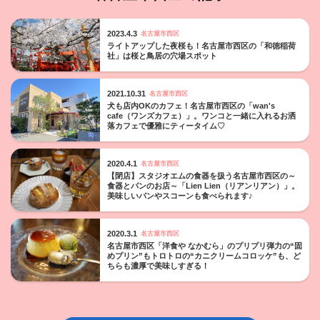
2023.4.3
名古屋市西区
ライトアップした夜桜も！名古屋市西区の「和徳稲荷
社」は桜と鳥居の穴場スポット
2021.10.31
名古屋市西区
犬も店内OKのカフェ！名古屋市西区の「wan's
cafe（ワンズカフェ）」。ワンコと一緒に入れるお洒
落カフェで優雅にティータイム♡
2020.4.1
名古屋市西区
【閉店】スタジオエムの食器を扱う名古屋市西区の～
食器とパンのお店～「Lien Lien（リアンリアン）」。
美味しいパンやスコーンも食べられます♪
2020.3.1
名古屋市西区
名古屋市西区「洋食や なかむら」のプリプリ弾力の“固
めプリン”もトロトロの“カニクリームコロッケ”も、ど
ちらも濃厚で美味しすぎる！