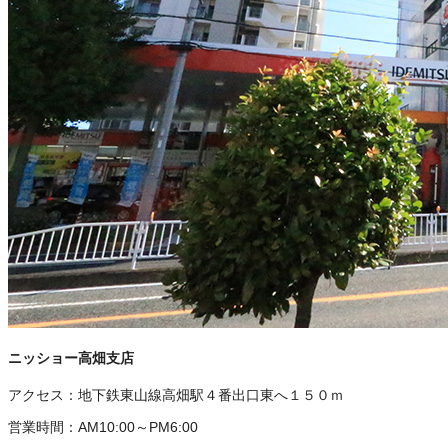
ニッショー高畑支店
アクセス：
地下鉄東山線高畑駅４番出口東へ１５０ｍ
営業時間：
AM10:00～PM6:00