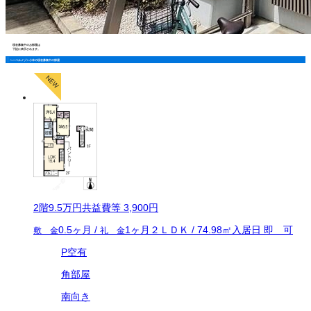
現在募集中のお部屋は
下記に表示されます。
ヘーベルメゾン小本の現在募集中の部屋
2
階
9.5万
円
共益費等
3,900円
0.5ヶ月
/
1ヶ月
２ＬＤＫ
/
74.98
㎡
入居日
即 可
敷 金
礼 金
P空有
角部屋
南向き