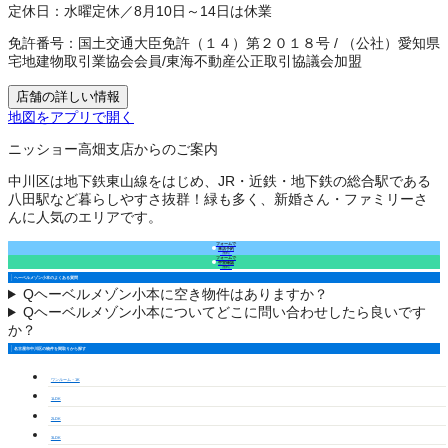
定休日：
水曜定休／8月10日～14日は休業
免許番号：
国土交通大臣免許（１４）第２０１８号
/
（公社）愛知県
宅地建物取引業協会会員
/
東海不動産公正取引協議会加盟
店舗の詳しい情報
地図をアプリで開く
ニッショー高畑支店からのご案内
中川区は地下鉄東山線をはじめ、JR・近鉄・地下鉄の総合駅である
八田駅など暮らしやすさ抜群！緑も多く、新婚さん・ファミリーさ
んに人気のエリアです。
フォームで
来店予約
（無料）
フォームで
空室確認
（無料）
ヘーベルメゾン小本のよくある質問
Q
ヘーベルメゾン小本に空き物件はありますか？
Q
ヘーベルメゾン小本についてどこに問い合わせしたら良いです
か？
名古屋市中川区の物件を間取りから探す
ワンルーム・1K
1LDK
2LDK
3LDK