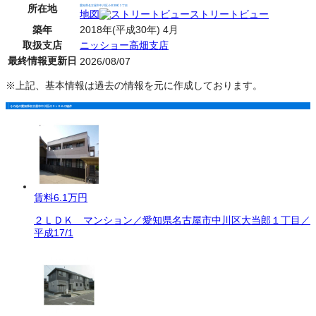
所在地
愛知県名古屋市中川区小本本町２丁目
地図
ストリートビュー
築年
2018年(平成30年) 4月
取扱支店
ニッショー高畑支店
最終情報更新日
2026/08/07
※上記、基本情報は過去の情報を元に作成しております。
その他の愛知県名古屋市中川区の２ＬＤＫの物件
賃料
6.1万円
２ＬＤＫ マンション／愛知県名古屋市中川区大当郎１丁目／
平成17/1