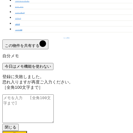
ｌａｎｔｅｒｎ（ランタン
ピース コート
シュエット松ノ木
ミグランス
山紫水明
ハピネス高畑
もっと見る
この物件を共有する
自分メモ
今日はメモ機能を使わない
登録に失敗しました。
恐れ入りますが再度ご入力ください。
［全角100文字まで］
閉じる
保存