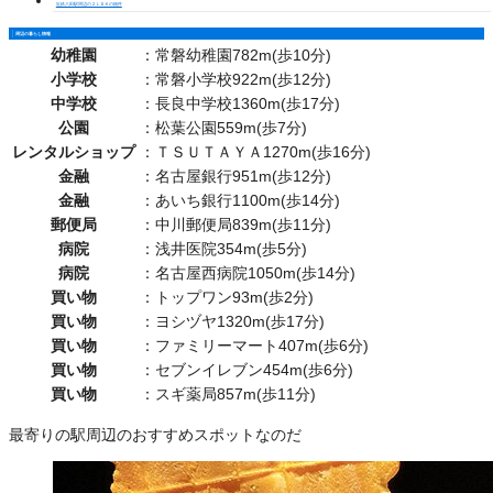
近鉄八田駅周辺の２ＬＤＫの物件
周辺の暮らし情報
幼稚園
：
常磐幼稚園782m(歩10分)
小学校
：
常磐小学校922m(歩12分)
中学校
：
長良中学校1360m(歩17分)
公園
：
松葉公園559m(歩7分)
レンタルショップ
：
ＴＳＵＴＡＹＡ1270m(歩16分)
金融
：
名古屋銀行951m(歩12分)
金融
：
あいち銀行1100m(歩14分)
郵便局
：
中川郵便局839m(歩11分)
病院
：
浅井医院354m(歩5分)
病院
：
名古屋西病院1050m(歩14分)
買い物
：
トップワン93m(歩2分)
買い物
：
ヨシヅヤ1320m(歩17分)
買い物
：
ファミリーマート407m(歩6分)
買い物
：
セブンイレブン454m(歩6分)
買い物
：
スギ薬局857m(歩11分)
最寄りの駅周辺のおすすめスポットなのだ