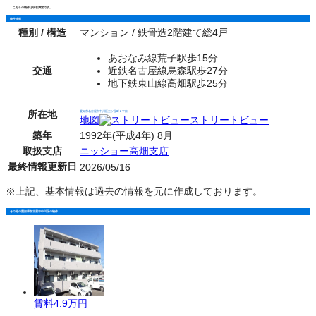
こちらの物件は現在満室です。
物件情報
種別 / 構造
マンション / 鉄骨造2階建て総4戸
あおなみ線荒子駅歩15分
交通
近鉄名古屋線烏森駅歩27分
地下鉄東山線高畑駅歩25分
所在地
愛知県名古屋市中川区三ツ屋町２丁目
地図
ストリートビュー
築年
1992年(平成4年) 8月
取扱支店
ニッショー高畑支店
最終情報更新日
2026/05/16
※上記、基本情報は過去の情報を元に作成しております。
その他の愛知県名古屋市中川区の物件
賃料
4.9万円