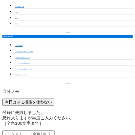
ワンルーム・1K
1LDK
2LDK
3LDK
もっと見る
周辺の物件情報
ハピネス高畑
ファミリアーレ八田 １０１号室
ジーメゾン中川コンフィエ
ジーメゾン名古屋中島新町
ジーメゾン名古屋中川グレイス
プルミエールシャルム
もっと見る
自分メモ
今日はメモ機能を使わない
登録に失敗しました。
恐れ入りますが再度ご入力ください。
［全角100文字まで］