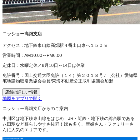
ニッショー高畑支店
アクセス：
地下鉄東山線高畑駅４番出口東へ１５０ｍ
営業時間：
AM10:00～PM6:00
定休日：
水曜定休／8月10日～14日は休業
免許番号：
国土交通大臣免許（１４）第２０１８号
/
（公社）愛知県
宅地建物取引業協会会員
/
東海不動産公正取引協議会加盟
店舗の詳しい情報
地図をアプリで開く
ニッショー高畑支店からのご案内
中川区は地下鉄東山線をはじめ、JR・近鉄・地下鉄の総合駅である
八田駅など暮らしやすさ抜群！緑も多く、新婚さん・ファミリーさ
んに人気のエリアです。
サンハイツイトウのよくある質問