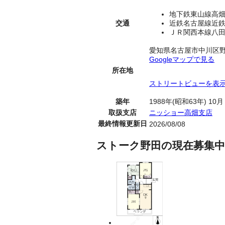
地下鉄東山線高畑
交通
近鉄名古屋線近鉄
ＪＲ関西本線八田
愛知県名古屋市中川区
Googleマップで見る
所在地
ストリートビューを表
築年
1988年(昭和63年) 10月
取扱支店
ニッショー高畑支店
最終情報更新日
2026/08/08
ストーク野田の現在募集中