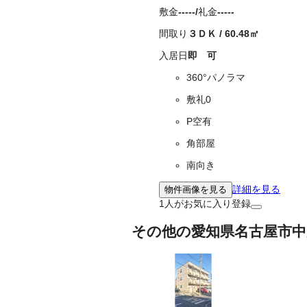
敷金
-----
/
礼金
-----
間取り
３ＤＫ
/
60.48
㎡
入居日
即 可
360°パノラマ
敷礼0
P空有
角部屋
南向き
詳細を見る
物件画像を見る
1
人がお気に入り登録
その他の愛知県名古屋市中