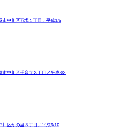
市中川区万場１丁目／平成1/5
市中川区千音寺３丁目／平成8/3
川区かの里３丁目／平成6/10