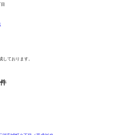
丁目
示
成しております。
件