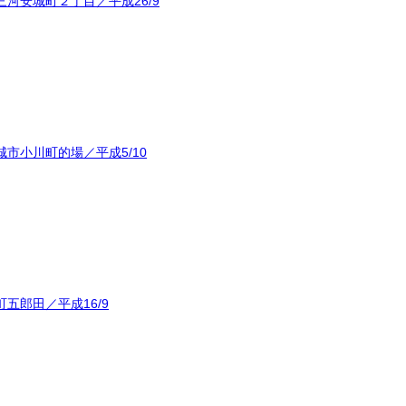
河安城町２丁目／平成26/9
市小川町的場／平成5/10
五郎田／平成16/9