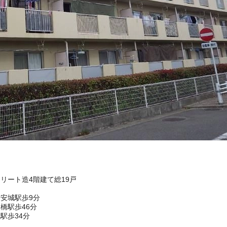
クリート造4階建て総19戸
安城駅歩9分
橋駅歩46分
駅歩34分