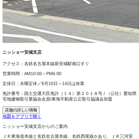
ニッショー安城支店
アクセス：
名鉄名古屋本線新安城駅南口すぐ
営業時間：
AM10:00～PM6:00
定休日：
水曜定休／8月10日～14日は休業
免許番号：
国土交通大臣免許（１４）第２０１８号
/
（公社）愛知県
宅地建物取引業協会会員
/
東海不動産公正取引協議会加盟
店舗の詳しい情報
地図をアプリで開く
ニッショー安城支店からのご案内
ＪＲ東海道本線と名鉄名古屋本線、名鉄西尾線があり、ＪＲ三河安