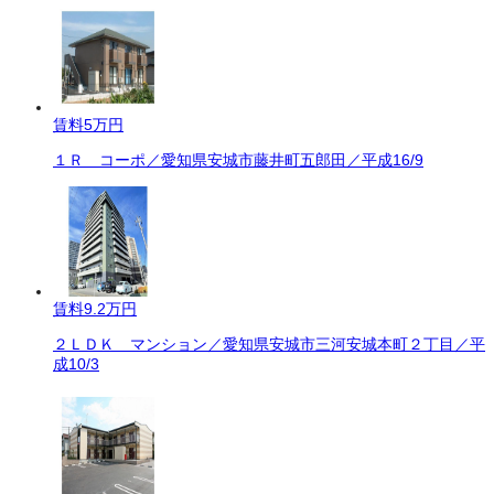
賃料
5万円
１Ｒ コーポ／愛知県安城市藤井町五郎田／平成16/9
賃料
9.2万円
２ＬＤＫ マンション／愛知県安城市三河安城本町２丁目／平
成10/3