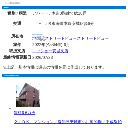
こちらの物件は現在満室です。
物件情報
種別 / 構造
アパート / 木造3階建て総18戸
交通
ＪＲ東海道本線安城駅歩6分
所在地
愛知県安城市大東町
地図
ストリートビュー
築年
2022年(令和4年) 6月
取扱支店
ニッショー安城支店
最終情報更新日
2026/07/28
※上記、基本情報は過去の情報を元に作成しております。
その他の愛知県安城市の物件
賃料
6.6万円
２ＬＤＫ マンション／愛知県安城市小川町的場／平成5/10