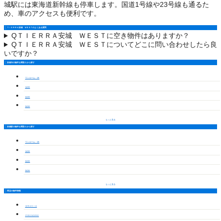
城駅には東海道新幹線も停車します。国道1号線や23号線も通るた
め、車のアクセスも便利です。
ＴＩＥＲＲＡ安城 ＷＥＳＴのよくある質問
Q
ＴＩＥＲＲＡ安城 ＷＥＳＴに空き物件はありますか？
Q
ＴＩＥＲＲＡ安城 ＷＥＳＴについてどこに問い合わせしたら良
いですか？
安城市の物件を間取りから探す
ワンルーム・1K
1LDK
2LDK
3LDK
もっと見る
安城駅の物件を間取りから探す
ワンルーム・1K
1LDK
2LDK
3LDK
もっと見る
周辺の物件情報
ＧＲＡＣＩＡ
ＰＲＥＮＤＲＥ