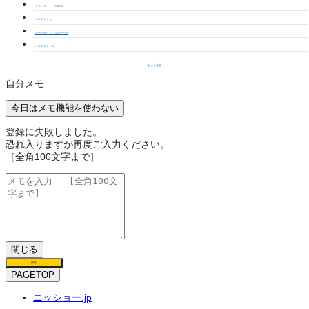
サニーコート・二本木
パレスミサカ
パークサイド・クローバー
ハウスＫⅡ B
もっと見る
自分メモ
今日はメモ機能を使わない
登録に失敗しました。
恐れ入りますが再度ご入力ください。
［全角100文字まで］
閉じる
保存
PAGETOP
ニッショー.jp