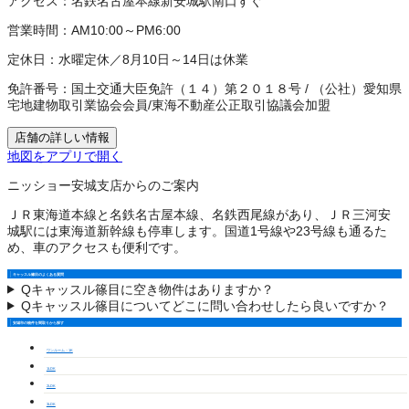
アクセス：
名鉄名古屋本線新安城駅南口すぐ
営業時間：
AM10:00～PM6:00
定休日：
水曜定休／8月10日～14日は休業
免許番号：
国土交通大臣免許（１４）第２０１８号
/
（公社）愛知県
宅地建物取引業協会会員
/
東海不動産公正取引協議会加盟
店舗の詳しい情報
地図をアプリで開く
ニッショー安城支店からのご案内
ＪＲ東海道本線と名鉄名古屋本線、名鉄西尾線があり、ＪＲ三河安
城駅には東海道新幹線も停車します。国道1号線や23号線も通るた
め、車のアクセスも便利です。
キャッスル篠目のよくある質問
Q
キャッスル篠目に空き物件はありますか？
Q
キャッスル篠目についてどこに問い合わせしたら良いですか？
安城市の物件を間取りから探す
ワンルーム・1K
1LDK
2LDK
3LDK