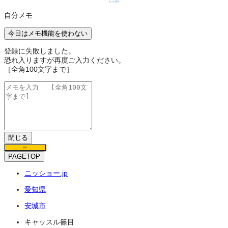
もっと見る
自分メモ
今日はメモ機能を使わない
登録に失敗しました。
恐れ入りますが再度ご入力ください。
［全角100文字まで］
閉じる
保存
PAGETOP
ニッショー.jp
愛知県
安城市
キャッスル篠目