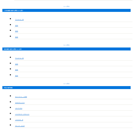
もっと見る
三河安城駅の物件を間取りから探す
ワンルーム・1K
1LDK
2LDK
3LDK
もっと見る
新安城駅の物件を間取りから探す
ワンルーム・1K
1LDK
2LDK
3LDK
もっと見る
周辺の物件情報
サニーコート・二本木
Ｓ＆ＤプレミアＡ
パレスミサカ
パークサイド・クローバー
ハウスＫⅡ B
スレッド ヒルズ