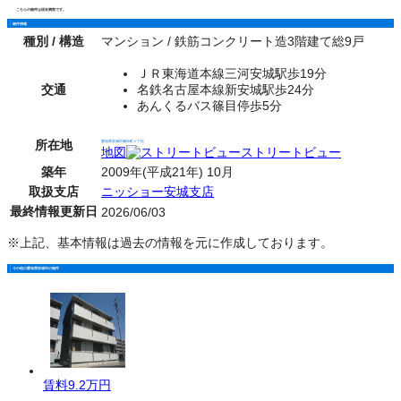
こちらの物件は現在満室です。
物件情報
種別 / 構造
マンション / 鉄筋コンクリート造3階建て総9戸
ＪＲ東海道本線三河安城駅歩19分
交通
名鉄名古屋本線新安城駅歩24分
あんくるバス篠目停歩5分
所在地
愛知県安城市篠目町１丁目
地図
ストリートビュー
築年
2009年(平成21年) 10月
取扱支店
ニッショー安城支店
最終情報更新日
2026/06/03
※上記、基本情報は過去の情報を元に作成しております。
その他の愛知県安城市の物件
賃料
9.2万円