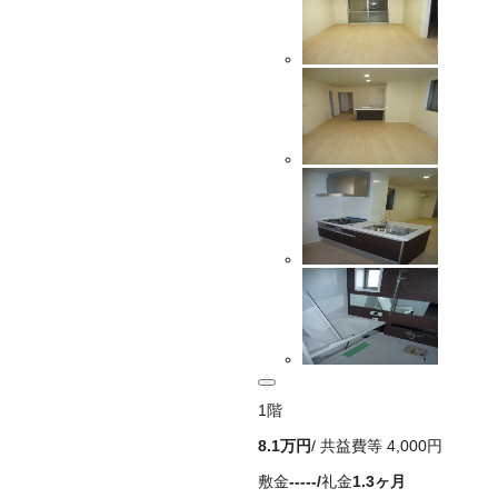
1
階
8.1万
円
/ 共益費等
4,000円
敷金
-----
/
礼金
1.3ヶ月