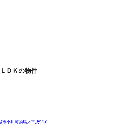
ＬＤＫの物件
市小川町的場／平成5/10