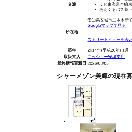
交通
ＪＲ東海道本線東
あんくるバス養下
愛知県安城市二本木新
Googleマップで見る
所在地
ストリートビューを表
築年
2014年(平成26年) 1月
取扱支店
ニッショー安城支店
最終情報更新日
2026/08/05
シャーメゾン美輝の現在