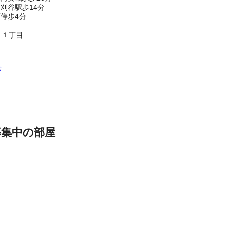
刈谷駅歩14分
停歩4分
町１丁目
示
募集中の部屋