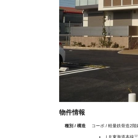
物件情報
種別 / 構造
コーポ / 軽量鉄骨造2
ＪＲ東海道本線三