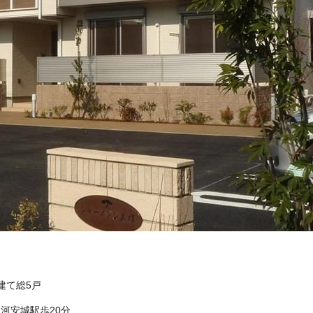
階建て総5戸
河安城駅歩20分