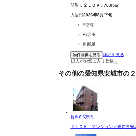
間取り
２ＬＤＫ
/
70.05
㎡
入居日
2026年8月下旬
P空有
P2台有
角部屋
詳細を見る
物件画像を見る
13
人がお気に入り登録
その他の愛知県安城市の２
賃料
6.6万円
２ＬＤＫ マンション／愛知県安城