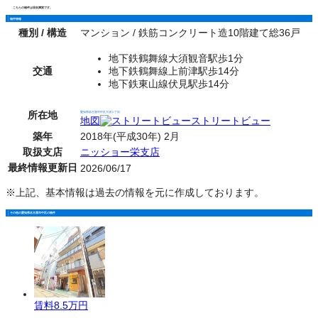
こちらの物件は現在満室です。
物件情報
種別 / 構造
マンション / 鉄筋コンクリート造10階建て総36戸
地下鉄鶴舞線大須観音駅歩1分
交通
地下鉄鶴舞線上前津駅歩14分
地下鉄東山線伏見駅歩14分
所在地
愛知県名古屋市中区大須１丁目
地図
ストリートビュー
築年
2018年(平成30年) 2月
取扱支店
ニッショー栄支店
最終情報更新日
2026/06/17
※上記、基本情報は過去の情報を元に作成しております。
その他の愛知県名古屋市中区の物件
賃料
8.5万円