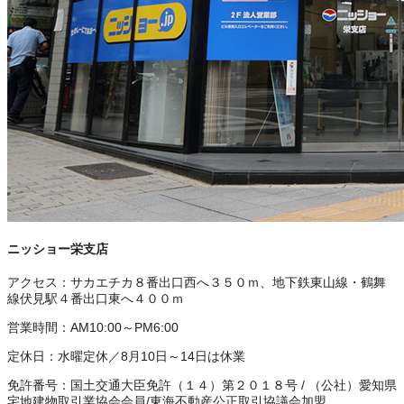
ニッショー栄支店
アクセス：
サカエチカ８番出口西へ３５０ｍ、地下鉄東山線・鶴舞
線伏見駅４番出口東へ４００ｍ
営業時間：
AM10:00～PM6:00
定休日：
水曜定休／8月10日～14日は休業
免許番号：
国土交通大臣免許（１４）第２０１８号
/
（公社）愛知県
宅地建物取引業協会会員
/
東海不動産公正取引協議会加盟