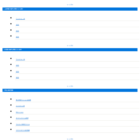
もっと見る
上前津駅の物件を間取りから探す
ワンルーム・1K
1LDK
2LDK
3LDK
もっと見る
伏見駅の物件を間取りから探す
ワンルーム・1K
1LDK
2LDK
3LDK
もっと見る
周辺の物件情報
第３宮地マンション記念橋
ユーステージ栄
Ｍｅｌｌｏｎ
サーティスリー上前津
プレサンス新栄デコール
プラウドタワー名古屋錦
もっと見る