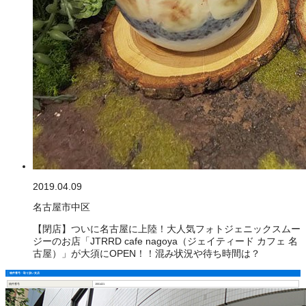
2019.04.09
名古屋市中区
【閉店】ついに名古屋に上陸！大人気フォトジェニックスムー
ジーのお店「JTRRD cafe nagoya（ジェイティード カフェ 名
古屋）」が大須にOPEN！！混み状況や待ち時間は？
物件番号・取り扱い支店
物件番号
1551421