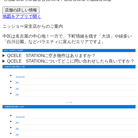
店舗の詳しい情報
地図をアプリで開く
ニッショー栄支店からのご案内
中区は名古屋の中心地！一方で、下町情緒を残す「大須」や緑多い
「白川公園」などバラエティに富んだエリアですよ。
CELE STATIONのよくある質問
Q
CELE STATIONに空き物件はありますか？
Q
CELE STATIONについてどこに問い合わせしたら良いですか？
名古屋市中区の物件を間取りから探す
ワンルーム・1K
1LDK
2LDK
3LDK
もっと見る
大須観音駅の物件を間取りから探す
ワンルーム・1K
1LDK
2LDK
3LDK