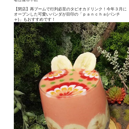
【閉店】再ブームで行列必至のタピオカドリンク！今年３月に
オープンした可愛いパンダが目印の「ｐａｎｃｈａ(パンチ
ャ)」もおすすめです！