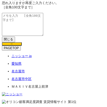
恐れ入りますが再度ご入力ください。
［全角100文字まで］
閉じる
保存
PAGETOP
ニッショー.jp
愛知県
名古屋市
名古屋市中区
ＭＡＸＩＶ名古屋上前津