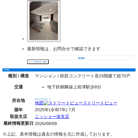
最新情報は、お問合せで確認できます
物件の詳細
フォームでお問い合わせ（無料）
物件情報
種別 / 構造
マンション / 鉄筋コンクリート造15階建て総70戸
交通
地下鉄鶴舞線上前津駅歩8分
所在地
愛知県名古屋市中区橘１丁目
地図
ストリートビュー
築年
2025年(令和7年) 7月
取扱支店
ニッショー栄支店
最終情報更新日
2026/08/08
※上記、基本情報は過去の情報を元に作成しております。