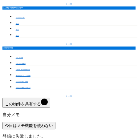
もっと見る
上前津駅の物件を間取りから探す
ワンルーム・1K
1LDK
2LDK
3LDK
もっと見る
周辺の物件情報
ヴィブレ平和
パルコート伊勢山
SUGAR HILLS CHIKUSA
第３宮地マンション記念橋
エスリード葵 広小路通
エスリード新栄グラティア
もっと見る
この物件を共有する
自分メモ
今日はメモ機能を使わない
登録に失敗しました。