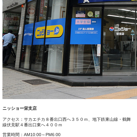
ニッショー栄支店
アクセス：
サカエチカ８番出口西へ３５０ｍ、地下鉄東山線・鶴舞
線伏見駅４番出口東へ４００ｍ
営業時間：
AM10:00～PM6:00