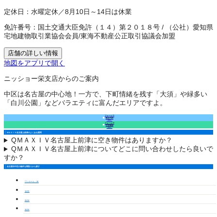
定休日：
水曜定休／8月10日～14日は休業
免許番号：
国土交通大臣免許（１４）第２０１８号
/
（公社）愛知県
宅地建物取引業協会会員
/
東海不動産公正取引協議会加盟
店舗の詳しい情報
地図をアプリで開く
ニッショー栄支店からのご案内
中区は名古屋の中心地！一方で、下町情緒を残す「大須」や緑多い
「白川公園」などバラエティに富んだエリアですよ。
フォームで
来店予約
（無料）
フォームで
空室確認
（無料）
ＭＡＸＩＶ名古屋上前津のよくある質問
Q
ＭＡＸＩＶ名古屋上前津に空き物件はありますか？
Q
ＭＡＸＩＶ名古屋上前津についてどこに問い合わせしたら良いで
すか？
名古屋市中区の物件を間取りから探す
ワンルーム・1K
1LDK
2LDK
3LDK