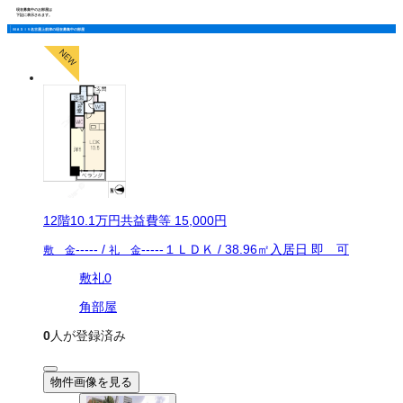
現在募集中のお部屋は
下記に表示されます。
ＭＡＸＩＶ名古屋上前津の現在募集中の部屋
12
階
10.1万
円
共益費等
15,000円
-----
/
-----
１ＬＤＫ
/
38.96
㎡
入居日
即 可
敷 金
礼 金
敷礼0
角部屋
0
人が登録済み
物件画像を見る