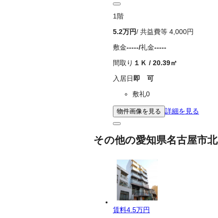
1
階
5.2万
円
/ 共益費等
4,000円
敷金
-----
/
礼金
-----
間取り
１Ｋ
/
20.39
㎡
入居日
即 可
敷礼0
詳細を見る
物件画像を見る
その他の愛知県名古屋市北
賃料
4.5万円