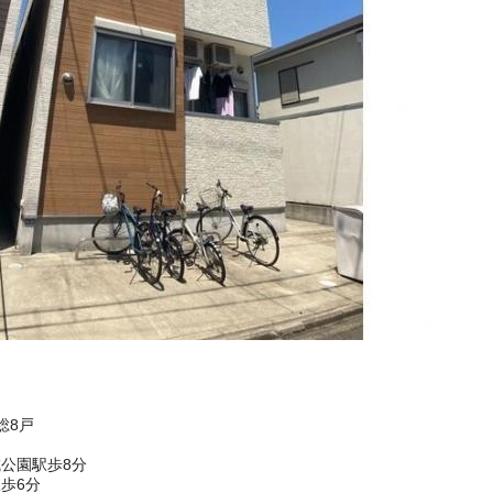
総8戸
公園駅歩8分
歩6分