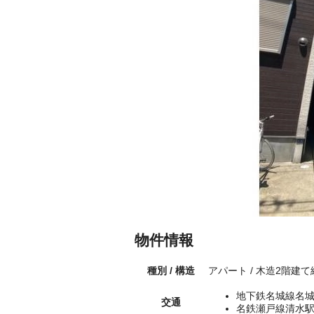
物件情報
種別 / 構造
アパート / 木造2階建て
地下鉄名城線名城
交通
名鉄瀬戸線清水駅