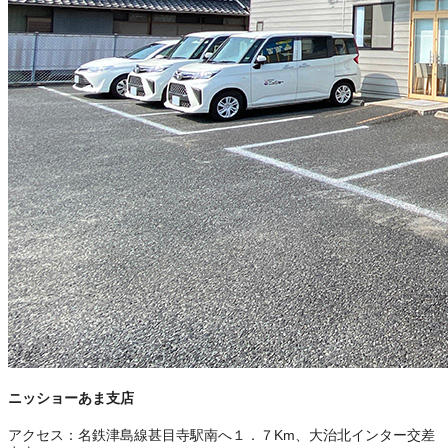
ニッショーあま支店
アクセス：
名鉄津島線甚目寺駅南へ１．７Km、大治北インター交差