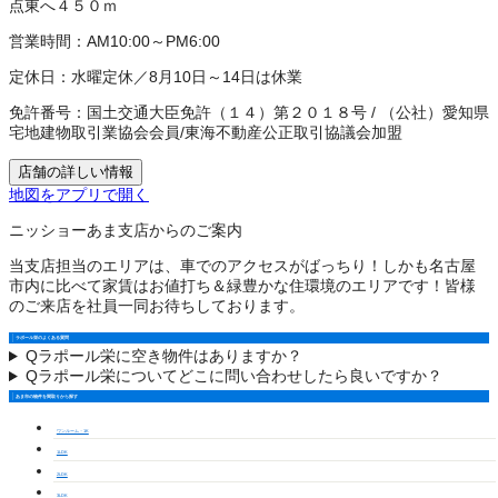
点東へ４５０ｍ
営業時間：
AM10:00～PM6:00
定休日：
水曜定休／8月10日～14日は休業
免許番号：
国土交通大臣免許（１４）第２０１８号
/
（公社）愛知県
宅地建物取引業協会会員
/
東海不動産公正取引協議会加盟
店舗の詳しい情報
地図をアプリで開く
ニッショーあま支店からのご案内
当支店担当のエリアは、車でのアクセスがばっちり！しかも名古屋
市内に比べて家賃はお値打ち＆緑豊かな住環境のエリアです！皆様
のご来店を社員一同お待ちしております。
ラポール栄のよくある質問
Q
ラポール栄に空き物件はありますか？
Q
ラポール栄についてどこに問い合わせしたら良いですか？
あま市の物件を間取りから探す
ワンルーム・1K
1LDK
2LDK
3LDK