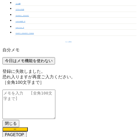
コーポ森
リアライズ七宝
ＳＵＮＮＹ ＣＯＵＲＴ
ｃａｓａ山王 Ｃ
ｃｅｒｔｏ Ⅱ
ＥＡＳＴ ＣＯＵＲＴ ＴＯＤＡ
もっと見る
自分メモ
今日はメモ機能を使わない
登録に失敗しました。
恐れ入りますが再度ご入力ください。
［全角100文字まで］
閉じる
保存
PAGETOP