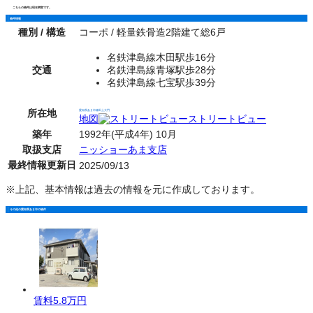
こちらの物件は現在満室です。
物件情報
種別 / 構造
コーポ / 軽量鉄骨造2階建て総6戸
名鉄津島線木田駅歩16分
交通
名鉄津島線青塚駅歩28分
名鉄津島線七宝駅歩39分
所在地
愛知県あま市篠田上大門
地図
ストリートビュー
築年
1992年(平成4年) 10月
取扱支店
ニッショーあま支店
最終情報更新日
2025/09/13
※上記、基本情報は過去の情報を元に作成しております。
その他の愛知県あま市の物件
賃料
5.8万円