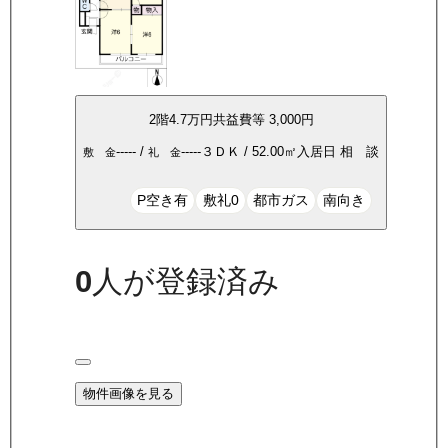
2
階
4.7万
円
共益費等
3,000円
-----
/
-----
３ＤＫ
/
52.00
㎡
入居日
相 談
敷 金
礼 金
P空き有
敷礼0
都市ガス
南向き
0
人が登録済み
物件画像を見る