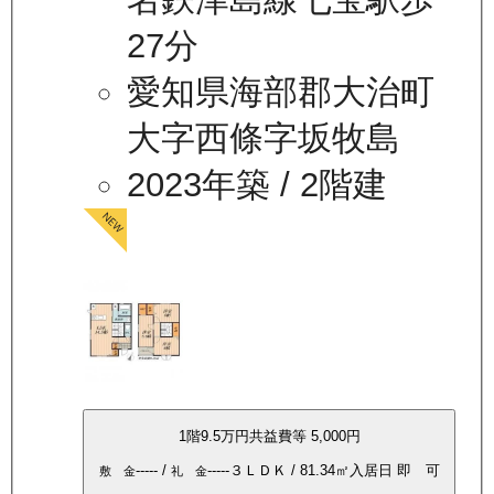
27分
愛知県海部郡大治町
大字西條字坂牧島
2023年築
/ 2階建
1
階
9.5万
円
共益費等
5,000円
-----
/
-----
３ＬＤＫ
/
81.34
㎡
入居日
即 可
敷 金
礼 金