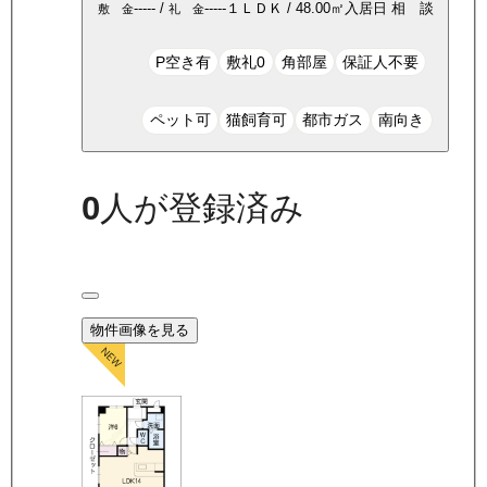
-----
/
-----
１ＬＤＫ
/
48.00
㎡
入居日
相 談
敷 金
礼 金
P空き有
敷礼0
角部屋
保証人不要
ペット可
猫飼育可
都市ガス
南向き
0
人が登録済み
物件画像を見る