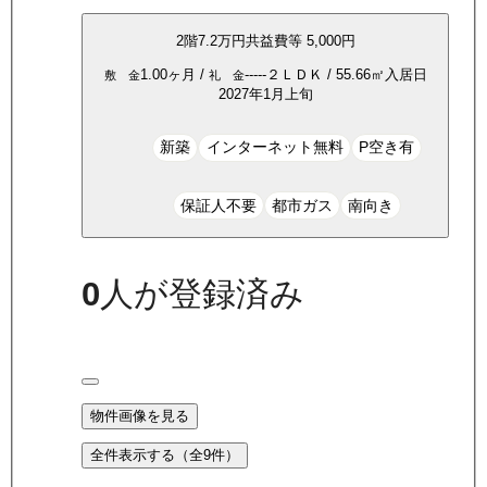
2
階
7.2万
円
共益費等
5,000円
1.00ヶ月
/
-----
２ＬＤＫ
/
55.66
㎡
入居日
敷 金
礼 金
2027年1月上旬
新築
インターネット無料
P空き有
保証人不要
都市ガス
南向き
0
人が登録済み
物件画像を見る
全件表示する（全
9
件）