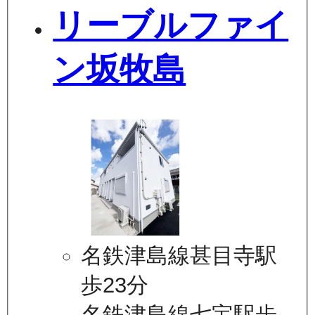
リーブルファイ
ン坂牧島
名鉄津島線甚目寺駅
歩23分
名鉄津島線七宝駅歩