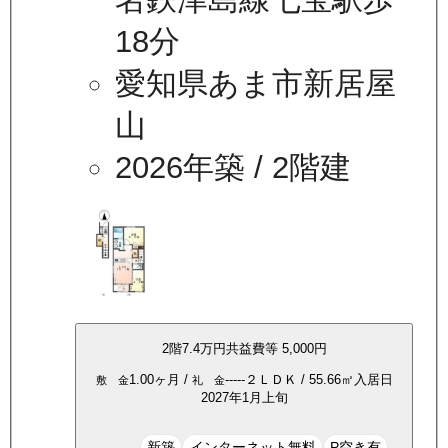
18分
愛知県あま市新居屋
山
2026年築
/ 2階建
2
階
7.4万
円
共益費等
5,000円
1.00ヶ月
/
-----
２ＬＤＫ
/
55.66
㎡
入居日
敷 金
礼 金
2027年1月上旬
新築
インターネット無料
P空き有