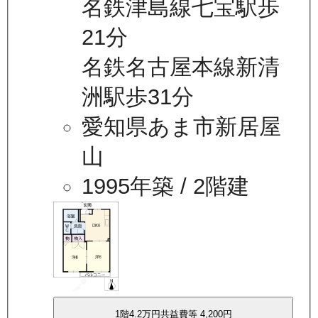
名鉄津島線七宝駅歩
21分
名鉄名古屋本線新清
洲駅歩31分
愛知県あま市新居屋
山
1995年築
/ 2階建
1
階
4.2万
円
共益費等
4,200円