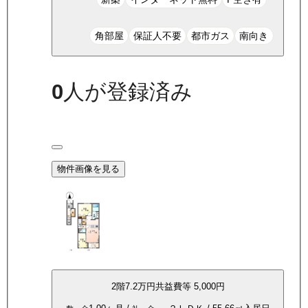
角部屋
保証人不要
都市ガス
南向き
0
人が登録済み
物件画像を見る
2
階
7.2万
円
共益費等
5,000円