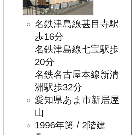
名鉄津島線甚目寺駅
歩16分
名鉄津島線七宝駅歩
20分
名鉄名古屋本線新清
洲駅歩32分
愛知県あま市新居屋
山
1996年築
/ 2階建