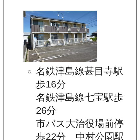
名鉄津島線甚目寺駅
歩16分
名鉄津島線七宝駅歩
26分
市バス大治役場前停
歩22分 中村公園駅