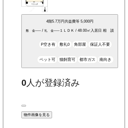
4
階
5.7万
円
共益費等
5,000円
-----
/
-----
１ＬＤＫ
/
48.00
㎡
入居日
相 談
敷 金
礼 金
P空き有
敷礼0
角部屋
保証人不要
ペット可
猫飼育可
都市ガス
南向き
0
人が登録済み
物件画像を見る