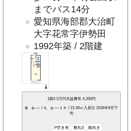
までバス14分
愛知県海部郡大治町
大字花常字伊勢田
1992年築
/ 2階建
1
階
3.5万
円
共益費等
4,200円
-----
/
-----
１Ｋ
/
21.00
㎡
入居日
2026年9月下
敷 金
礼 金
旬
P空き有
敷礼0
南向き