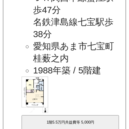
歩47分
名鉄津島線七宝駅歩
38分
愛知県あま市七宝町
桂薮之内
1988年築
/ 5階建
1
階
5.5万
円
共益費等
5,000円