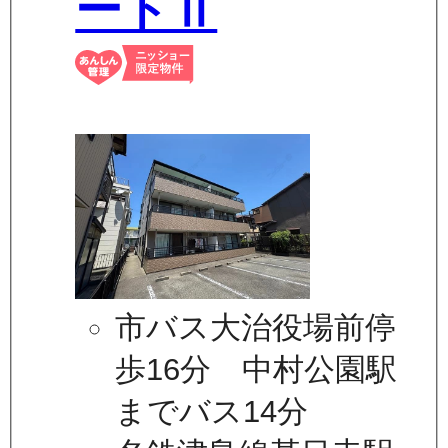
ートⅡ
市バス大治役場前停
歩16分 中村公園駅
までバス14分