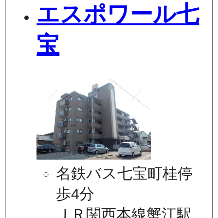
エスポワール七
宝
名鉄バス七宝町桂停
歩4分
ＪＲ関西本線蟹江駅