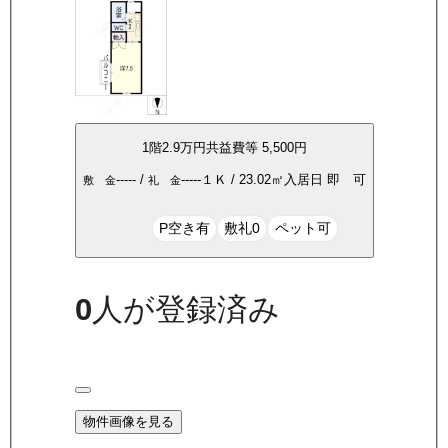
1
階
2.9万
円
共益費等
5,500円
-----
/
-----
１Ｋ
/
23.02
㎡
入居日
即 可
敷 金
礼 金
P空き有
敷礼0
ペット可
0
人が登録済み
物件画像を見る