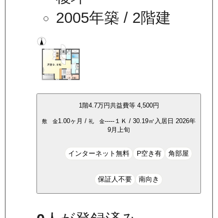
2005年築
/ 2階建
1
階
4.7万
円
共益費等
4,500円
1.00ヶ月
/
-----
１Ｋ
/
30.19
㎡
入居日
2026年
敷 金
礼 金
9月上旬
インターネット無料
P空き有
角部屋
保証人不要
南向き