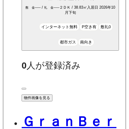
-----
/
-----
２ＤＫ
/
38.83
㎡
入居日
2026年10
敷 金
礼 金
月下旬
インターネット無料
P空き有
敷礼0
都市ガス
南向き
0
人が登録済み
物件画像を見る
ＧｒａｎＢｅｒ