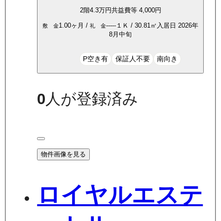
2
階
4.3万
円
共益費等
4,000円
1.00ヶ月
/
-----
１Ｋ
/
30.81
㎡
入居日
2026年
敷 金
礼 金
8月中旬
P空き有
保証人不要
南向き
0
人が登録済み
物件画像を見る
ロイヤルエステ