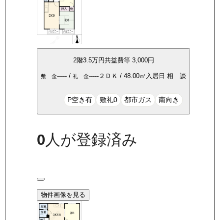
2
階
3.5万
円
共益費等
3,000円
-----
/
-----
２ＤＫ
/
48.00
㎡
入居日
相 談
敷 金
礼 金
P空き有
敷礼0
都市ガス
南向き
0
人が登録済み
物件画像を見る