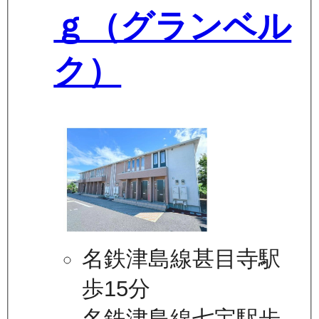
ｇ（グランベル
ク）
名鉄津島線甚目寺駅
歩15分
名鉄津島線七宝駅歩