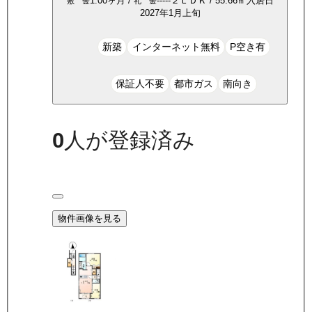
1.00ヶ月
/
-----
２ＬＤＫ
/
55.66
㎡
入居日
敷 金
礼 金
2027年1月上旬
新築
インターネット無料
P空き有
保証人不要
都市ガス
南向き
0
人が登録済み
物件画像を見る