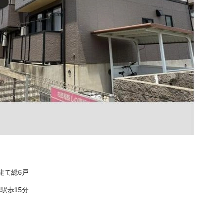
階建て総6戸
駅歩15分