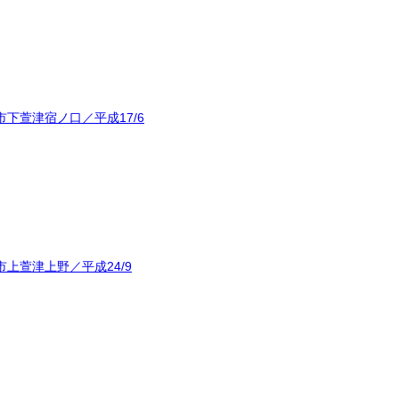
下萱津宿ノ口／平成17/6
上萱津上野／平成24/9