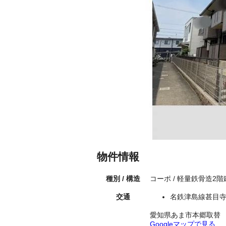
物件情報
種別 / 構造
コーポ / 軽量鉄骨造2
交通
名鉄津島線甚目寺
愛知県あま市本郷取替
Googleマップで見る