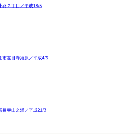
路２丁目／平成18/5
市甚目寺須原／平成4/5
目寺山之浦／平成21/3