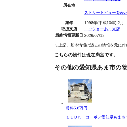
所在地
ストリートビューを表
築年
1998年(平成10年) 2月
取扱支店
ニッショーあま支店
最終情報更新日
2026/07/13
※上記、基本情報は過去の情報を元に作
こちらの物件は現在満室です。
その他の愛知県あま市の
賃料
5.8万円
１ＬＤＫ コーポ／愛知県あま市七