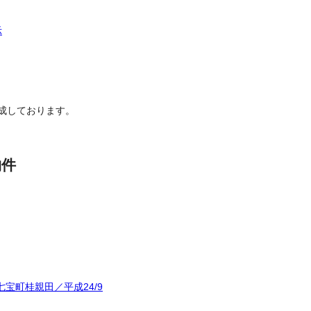
示
成しております。
物件
宝町桂親田／平成24/9