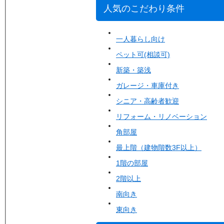
人気のこだわり条件
一人暮らし向け
ペット可(相談可)
新築・築浅
ガレージ・車庫付き
シニア・高齢者歓迎
リフォーム・リノベーション
角部屋
最上階（建物階数3F以上）
1階の部屋
2階以上
南向き
東向き