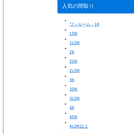
人気の間取り
ワンルーム・1K
1DK
1LDK
2K
2DK
2LDK
3K
3DK
3LDK
4K
4DK
4LDK以上