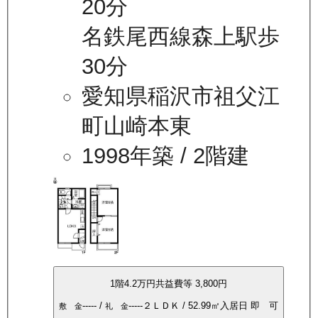
20分
名鉄尾西線森上駅歩
30分
愛知県稲沢市祖父江
町山崎本東
1998年築
/ 2階建
1
階
4.2万
円
共益費等
3,800円
-----
/
-----
２ＬＤＫ
/
52.99
㎡
入居日
即 可
敷 金
礼 金