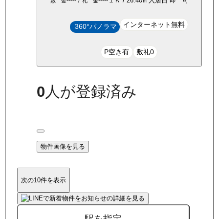
-----
/
-----
１Ｋ
/
26.40
㎡
入居日
即 可
敷 金
礼 金
インターネット無料
360°パノラマ
P空き有
敷礼0
0
人が登録済み
物件画像を見る
次の10件を表示
駅を指定