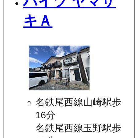
ハイツ ヤマザ
キＡ
名鉄尾西線山崎駅歩
16分
名鉄尾西線玉野駅歩