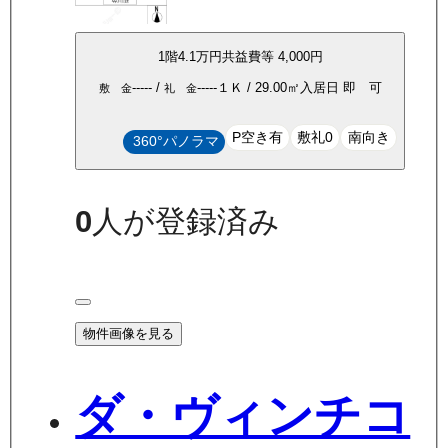
1
階
4.1万
円
共益費等
4,000円
-----
/
-----
１Ｋ
/
29.00
㎡
入居日
即 可
敷 金
礼 金
P空き有
敷礼0
南向き
360°パノラマ
0
人が登録済み
物件画像を見る
ダ・ヴィンチコ