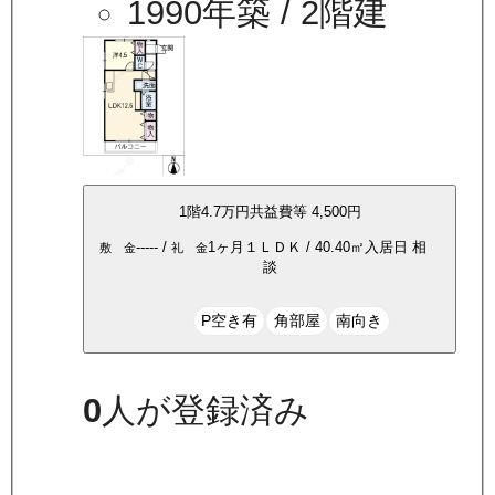
1990年築
/ 2階建
1
階
4.7万
円
共益費等
4,500円
-----
/
1ヶ月
１ＬＤＫ
/
40.40
㎡
入居日
相
敷 金
礼 金
談
P空き有
角部屋
南向き
0
人が登録済み