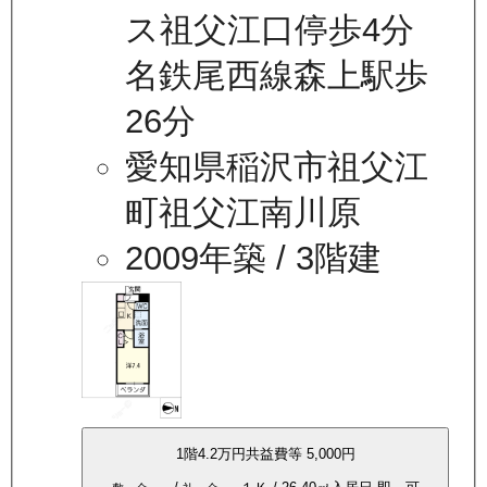
ス祖父江口停歩4分
名鉄尾西線森上駅歩
26分
愛知県稲沢市祖父江
町祖父江南川原
2009年築
/ 3階建
1
階
4.2万
円
共益費等
5,000円