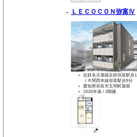
ＬＥＣＯＣＯＮ弥富Ⅳ
近鉄名古屋線近鉄弥富駅歩1
ＪＲ関西本線弥富駅歩9分
愛知県弥富市五明町築留
2026年築
/ 3階建