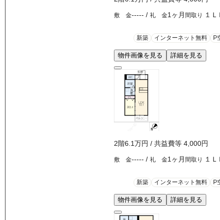
-----
/
1ヶ月
１Ｌ
敷 金
礼 金
間取り
新築
インターネット無料
P
物件画像を見る
詳細を見る
2
階
6.1万
円
/ 共益費等
4,000円
-----
/
1ヶ月
１Ｌ
敷 金
礼 金
間取り
新築
インターネット無料
P
物件画像を見る
詳細を見る