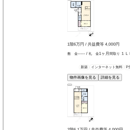
1
階
6万
円
/ 共益費等
4,000円
-----
/
1ヶ月
１Ｌ
敷 金
礼 金
間取り
新築
インターネット無料
P
物件画像を見る
詳細を見る
2
階
6.1万
円
/ 共益費等
4,000円