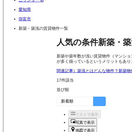
ニッショー.jp
愛知県
弥富市
新築・築浅の賃貸物件一覧
人気の条件
新築・築
新築や築年数が浅い賃貸物件（マンショ
が多く揃っているというメリットもあり
関連記事）築浅とはどんな物件？新築物
17
件該当
並び順
リストで表示
写真で表示
地図で表示