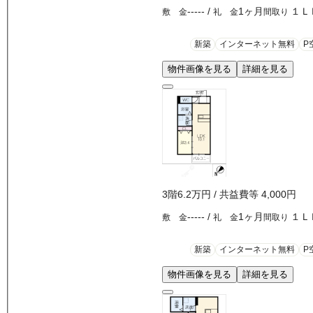
-----
/
1ヶ月
１Ｌ
敷 金
礼 金
間取り
新築
インターネット無料
P
物件画像を見る
詳細を見る
3
階
6.2万
円
/ 共益費等
4,000円
-----
/
1ヶ月
１Ｌ
敷 金
礼 金
間取り
新築
インターネット無料
P
物件画像を見る
詳細を見る