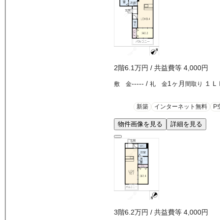
2
階
6.1万
円
/ 共益費等
4,000円
-----
/
1ヶ月
１Ｌ
敷 金
礼 金
間取り
新築
インターネット無料
P
物件画像を見る
詳細を見る
3
階
6.2万
円
/ 共益費等
4,000円