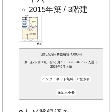
2015年築
/ 3階建
3
階
6.5万
円
共益費等
4,000円
2ヶ月
/
1ヶ月
１ＬＤＫ
/
46.75
㎡
入居日
敷 金
礼 金
2026年9月上旬
インターネット無料
P空き有
保証人不要