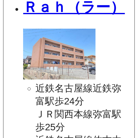
Ｒａｈ（ラー）
近鉄名古屋線近鉄弥
富駅歩24分
ＪＲ関西本線弥富駅
歩25分