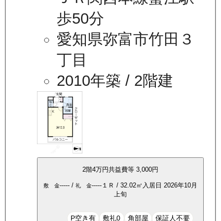
歩50分
愛知県弥富市竹田３
丁目
2010年築
/ 2階建
2
階
4万
円
共益費等
3,000円
-----
/
-----
１Ｒ
/
32.02
㎡
入居日
2026年10月
敷 金
礼 金
上旬
P空き有
敷礼0
角部屋
保証人不要