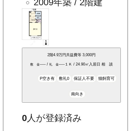
2009年築
/ 2階建
2
階
4.9万
円
共益費等
3,000円
-----
/
-----
１Ｋ
/
24.90
㎡
入居日
相 談
敷 金
礼 金
P空き有
敷礼0
保証人不要
猫飼育可
南向き
0
人が登録済み