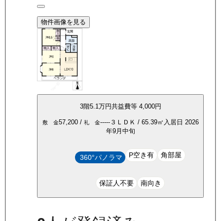
物件画像を見る
3
階
5.1万
円
共益費等
4,000円
57,200
/
-----
３ＬＤＫ
/
65.39
㎡
入居日
2026
敷 金
礼 金
年9月中旬
P空き有
角部屋
360°パノラマ
保証人不要
南向き