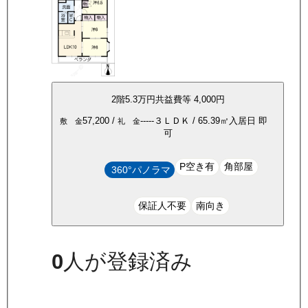
2
階
5.3万
円
共益費等
4,000円
57,200
/
-----
３ＬＤＫ
/
65.39
㎡
入居日
即
敷 金
礼 金
可
P空き有
角部屋
360°パノラマ
保証人不要
南向き
0
人が登録済み