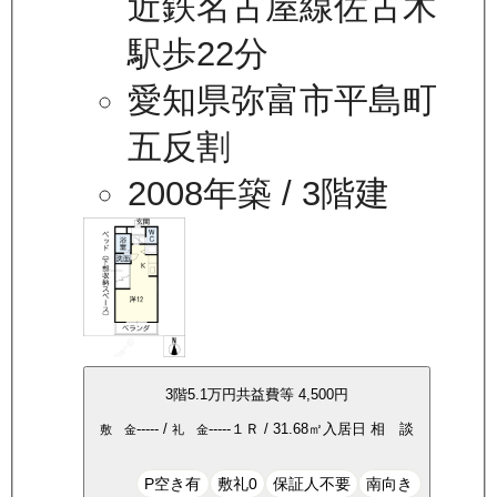
近鉄名古屋線佐古木
駅歩22分
愛知県弥富市平島町
五反割
2008年築
/ 3階建
3
階
5.1万
円
共益費等
4,500円
-----
/
-----
１Ｒ
/
31.68
㎡
入居日
相 談
敷 金
礼 金
P空き有
敷礼0
保証人不要
南向き