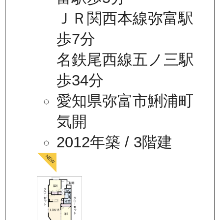
ＪＲ関西本線弥富駅
歩7分
名鉄尾西線五ノ三駅
歩34分
愛知県弥富市鯏浦町
気開
2012年築
/ 3階建