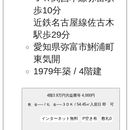
歩10分
近鉄名古屋線佐古木
駅歩29分
愛知県弥富市鯏浦町
東気開
1979年築
/ 4階建
4
階
3.9万
円
共益費等
4,000円
-----
/
-----
３ＤＫ
/
54.45
㎡
入居日
即 可
敷 金
礼 金
インターネット無料
P空き有
敷礼0