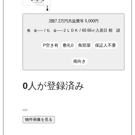
2
階
7.2万
円
共益費等
5,000円
-----
/
-----
２ＬＤＫ
/
60.66
㎡
入居日
相 談
敷 金
礼 金
P空き有
敷礼0
角部屋
保証人不要
南向き
0
人が登録済み
物件画像を見る