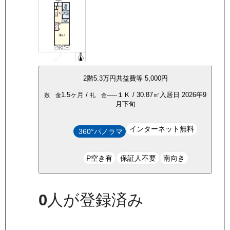
2
階
5.3万
円
共益費等
5,000円
1.5ヶ月
/
-----
１Ｋ
/
30.87
㎡
入居日
2026年9
敷 金
礼 金
月下旬
インターネット無料
360°パノラマ
P空き有
保証人不要
南向き
0
人が登録済み