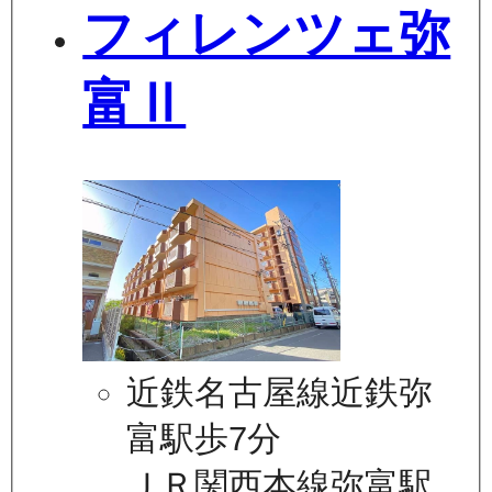
フィレンツェ弥
富Ⅱ
近鉄名古屋線近鉄弥
富駅歩7分
ＪＲ関西本線弥富駅