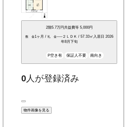
2
階
5.7万
円
共益費等
5,000円
1ヶ月
/
-----
２ＬＤＫ
/
57.33
㎡
入居日
2026
敷 金
礼 金
年8月下旬
P空き有
保証人不要
南向き
0
人が登録済み
物件画像を見る