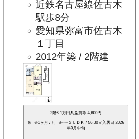
近鉄名古屋線佐古木
駅歩8分
愛知県弥富市佐古木
１丁目
2012年築
/ 2階建
2
階
6.1万
円
共益費等
4,600円
1ヶ月
/
-----
２ＬＤＫ
/
56.30
㎡
入居日
2026
敷 金
礼 金
年9月中旬