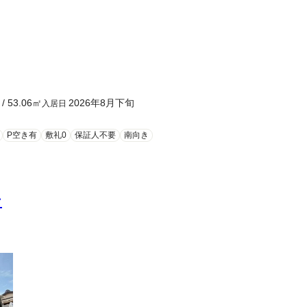
/
53.06
㎡
2026年8月下旬
入居日
P空き有
敷礼0
保証人不要
南向き
ン