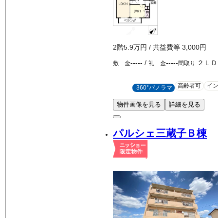
2
階
5.9万
円
/ 共益費等
3,000円
-----
/
-----
２ＬＤ
敷 金
礼 金
間取り
高齢者可
イ
360°パノラマ
物件画像を見る
詳細を見る
パルシェ三蔵子Ｂ棟