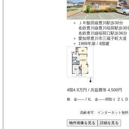
ＪＲ飯田線豊川駅歩30分
名鉄豊川線豊川稲荷駅歩30
名鉄豊川線稲荷口駅歩36分
愛知県豊川市三蔵子町大道
1988年築
/ 4階建
4
階
4.9万
円
/ 共益費等
4,500円
-----
/
-----
２ＬＤ
敷 金
礼 金
間取り
高齢者可
インターネット無料
物件画像を見る
詳細を見る