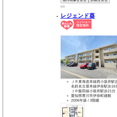
レジェンド葵
ＪＲ東海道本線西小坂井駅
名鉄名古屋本線伊奈駅歩16
ＪＲ飯田線小坂井駅歩21分
愛知県豊川市伊奈町縫殿
2006年築
/ 3階建