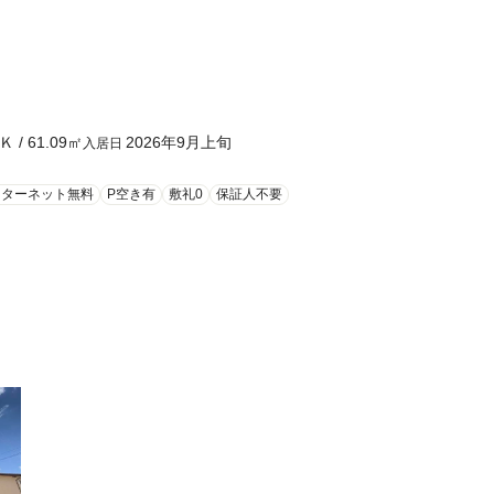
Ｋ
/
61.09
㎡
2026年9月上旬
入居日
ンターネット無料
P空き有
敷礼0
保証人不要