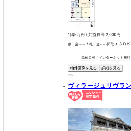
1
階
5万
円
/ 共益費等
2,000円
-----
/
-----
３ＤＫ
敷 金
礼 金
間取り
高齢者可
インターネット無料
物件画像を見る
詳細を見る
ヴィラージュリヴラ