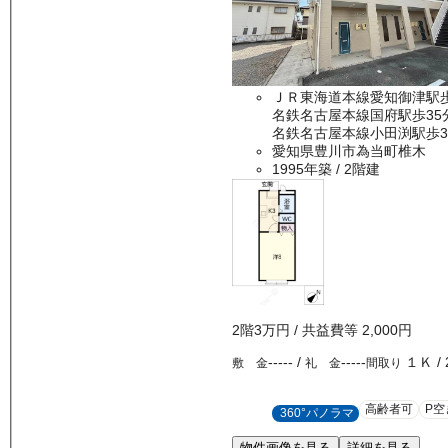
ＪＲ東海道本線愛知御津駅
名鉄名古屋本線国府駅歩35
名鉄名古屋本線小田渕駅歩3
愛知県豊川市為当町椎木
1995年築
/ 2階建
2
階
3万
円
/ 共益費等
2,000円
-----
/
-----
１Ｋ
/
敷 金
礼 金
間取り
高齢者可
P空
360°パノラマ
物件画像を見る
詳細を見る