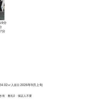
歩9分
分
7分
24.02
㎡
2026年9月上旬
入居日
き有
敷礼0
保証人不要