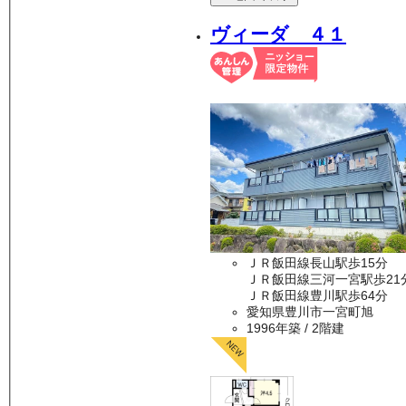
ヴィーダ ４１
ＪＲ飯田線長山駅歩15分
ＪＲ飯田線三河一宮駅歩21
ＪＲ飯田線豊川駅歩64分
愛知県豊川市一宮町旭
1996年築
/ 2階建