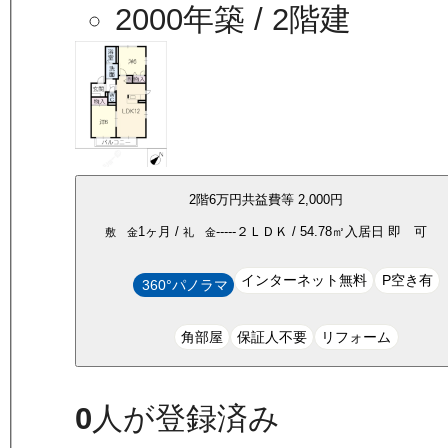
2000年築
/ 2階建
2
階
6万
円
共益費等
2,000円
1ヶ月
/
-----
２ＬＤＫ
/
54.78
㎡
入居日
即 可
敷 金
礼 金
インターネット無料
P空き有
360°パノラマ
角部屋
保証人不要
リフォーム
0
人が登録済み