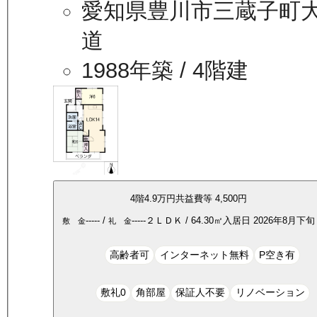
愛知県豊川市三蔵子町
道
1988年築
/ 4階建
4
階
4.9万
円
共益費等
4,500円
-----
/
-----
２ＬＤＫ
/
64.30
㎡
入居日
2026年8月下旬
敷 金
礼 金
高齢者可
インターネット無料
P空き有
敷礼0
角部屋
保証人不要
リノベーション