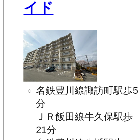
イド
名鉄豊川線諏訪町駅歩5
分
ＪＲ飯田線牛久保駅歩
21分