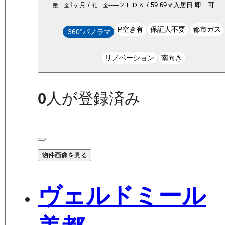
1ヶ月
/
-----
２ＬＤＫ
/
59.69
㎡
入居日
即 可
敷 金
礼 金
P空き有
保証人不要
都市ガス
360°パノラマ
リノベーション
南向き
0
人が登録済み
物件画像を見る
ヴェルドミール