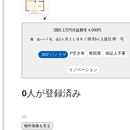
2
階
5.1万
円
共益費等
4,000円
-----
/
1ヶ月
１ＬＤＫ
/
38.83
㎡
入居日
即 可
敷 金
礼 金
P空き有
角部屋
保証人不要
360°パノラマ
リノベーション
0
人が登録済み
物件画像を見る