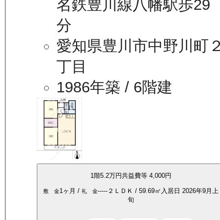
名鉄豊川線八幡駅歩29
分
愛知県豊川市中野川町
丁目
1986年築
/ 6階建
1
階
5.2万
円
共益費等
4,000円
1ヶ月
/
-----
２ＬＤＫ
/
59.69
㎡
入居日
2026年9月上
敷 金
礼 金
旬