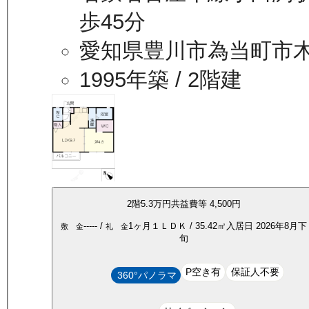
歩45分
愛知県豊川市為当町市
1995年築
/ 2階建
2
階
5.3万
円
共益費等
4,500円
-----
/
1ヶ月
１ＬＤＫ
/
35.42
㎡
入居日
2026年8月下
敷 金
礼 金
旬
P空き有
保証人不要
360°パノラマ