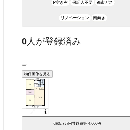
P空き有
保証人不要
都市ガス
リノベーション
南向き
0
人が登録済み
物件画像を見る
6
階
5.7万
円
共益費等
4,000円