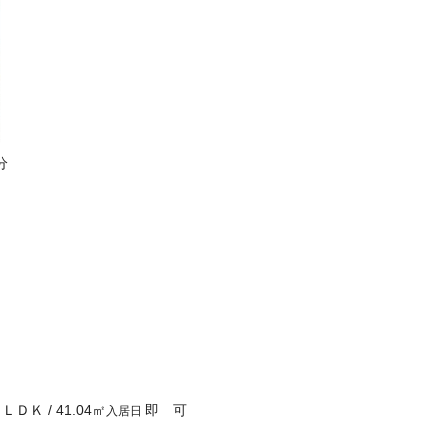
分
１ＬＤＫ
/
41.04
㎡
即 可
入居日