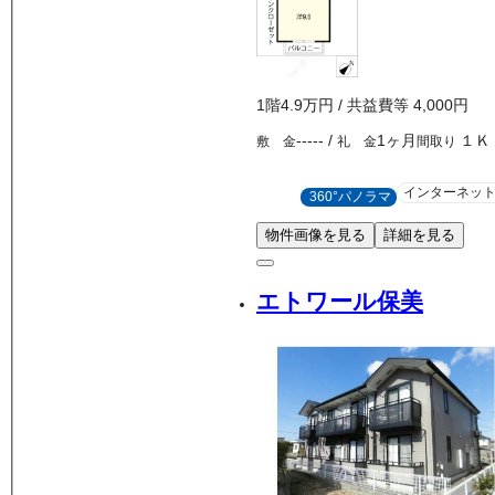
1
階
4.9万
円
/ 共益費等
4,000円
-----
/
1ヶ月
１Ｋ
敷 金
礼 金
間取り
インターネッ
360°パノラマ
物件画像を見る
詳細を見る
エトワール保美