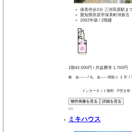
保美停歩2分 三河田原
愛知県田原市保美町仲新古
2002年築
/ 2階建
1
階
43,500
円
/ 共益費等
1,700円
-----
/
-----
１Ｒ
/
敷 金
礼 金
間取り
インターネット無料
P空き有
物件画像を見る
詳細を見る
ミキハウス