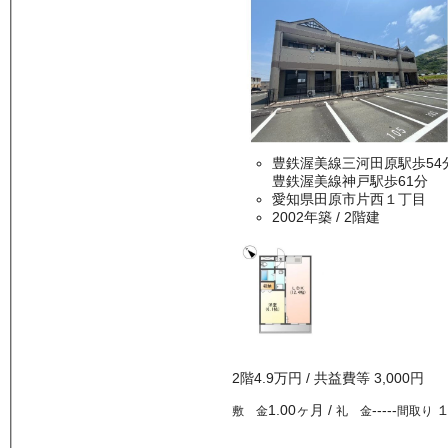
豊鉄渥美線三河田原駅歩54
豊鉄渥美線神戸駅歩61分
愛知県田原市片西１丁目
2002年築
/ 2階建
2
階
4.9万
円
/ 共益費等
3,000円
1.00ヶ月
/
-----
敷 金
礼 金
間取り