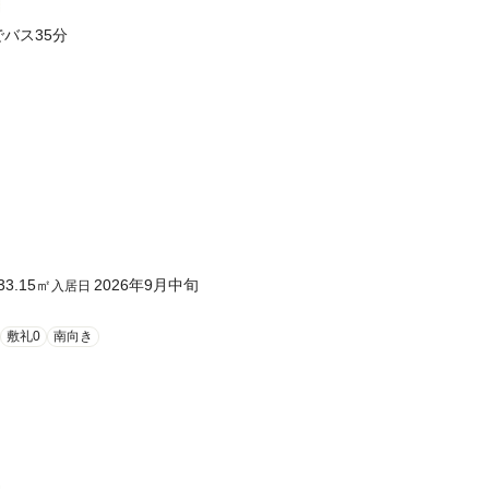
駅までバス35分
33.15
㎡
2026年9月中旬
入居日
敷礼0
南向き