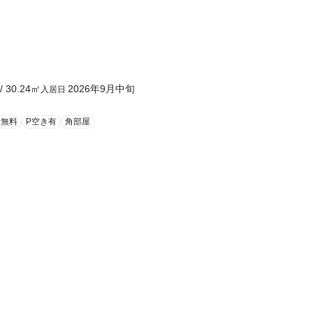
/
30.24
㎡
2026年9月中旬
入居日
ト無料
P空き有
角部屋