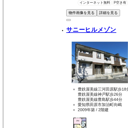
インターネット無料
P空き有
物件画像を見る
詳細を見る
サニーヒルメゾン
豊鉄渥美線三河田原駅歩18
豊鉄渥美線神戸駅歩26分
豊鉄渥美線豊島駅歩44分
愛知県田原市加治町向嶋
2009年築
/ 2階建