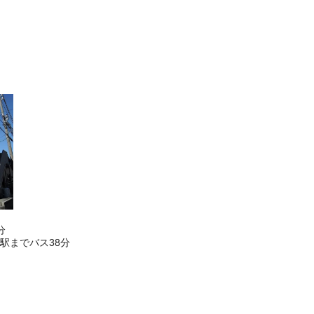
分
駅までバス38分