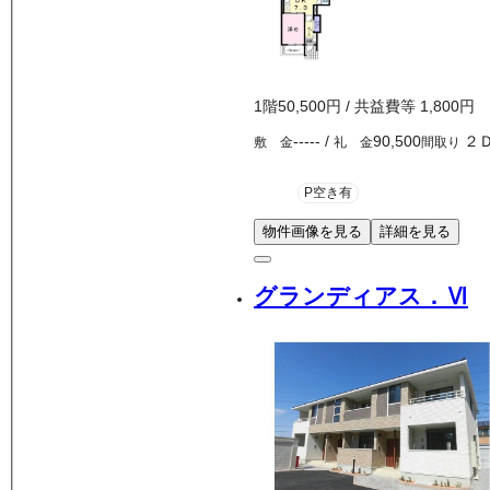
1
階
50,500
円
/ 共益費等
1,800円
-----
/
90,500
２
敷 金
礼 金
間取り
P空き有
物件画像を見る
詳細を見る
グランディアス．Ⅵ