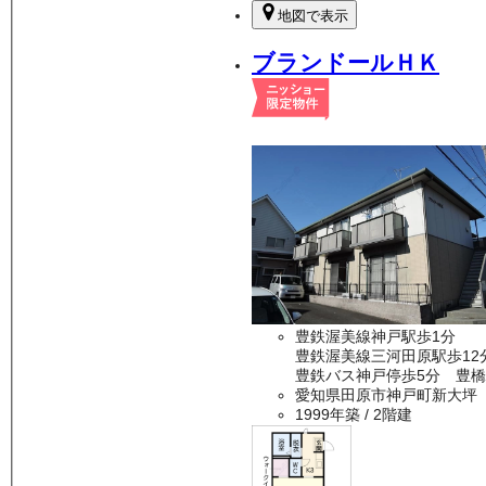
地図で表示
ブランドールＨＫ
豊鉄渥美線神戸駅歩1分
豊鉄渥美線三河田原駅歩12
豊鉄バス神戸停歩5分 豊橋
愛知県田原市神戸町新大坪
1999年築
/ 2階建